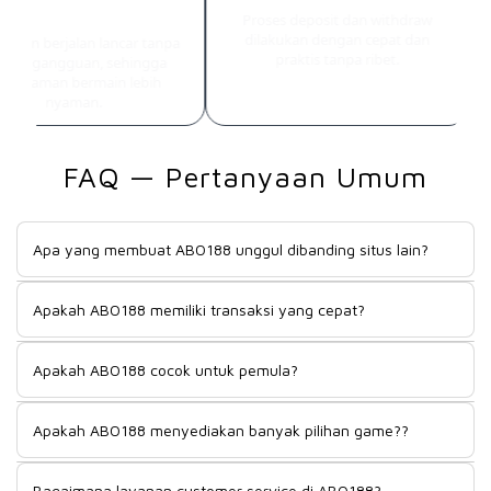
Sistem Stabil
Proses deposit dan withdraw
dilakukan dengan cepat dan
ainan berjalan lancar tanpa
praktis tanpa ribet.
nyak gangguan, sehingga
ngalaman bermain lebih
nyaman.
FAQ — Pertanyaan Umum
Apa yang membuat ABO188 unggul dibanding situs lain?
ABO188 menawarkan sistem yang stabil, akses mudah,
Apakah ABO188 memiliki transaksi yang cepat?
serta berbagai pilihan game lengkap yang membuat
pengalaman bermain lebih nyaman.
Ya, proses deposit dan withdraw di ABO188 tergolong cepat
Apakah ABO188 cocok untuk pemula?
dan praktis sehingga pemain tidak perlu menunggu lama.
Sangat cocok, karena tampilannya user-friendly dan mudah
Apakah ABO188 menyediakan banyak pilihan game??
dipahami oleh pemain baru.
Ya, tersedia berbagai jenis game dari provider ternama
Bagaimana layanan customer service di ABO188?