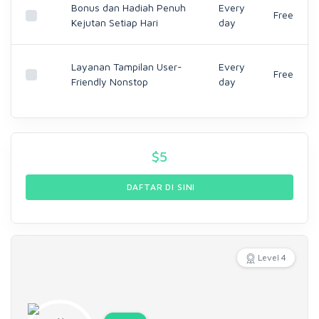
Bonus dan Hadiah Penuh
Every
Free
Kejutan Setiap Hari
day
Layanan Tampilan User-
Every
Free
Friendly Nonstop
day
$
5
DAFTAR DI SINI
Level 4