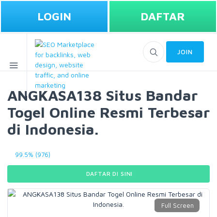
LOGIN
DAFTAR
JOIN
ANGKASA138 Situs Bandar
Togel Online Resmi Terbesar
di Indonesia.
99.5% (976)
DAFTAR DI SINI