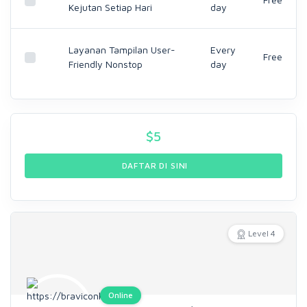
Kejutan Setiap Hari
day
Layanan Tampilan User-
Every
Free
Friendly Nonstop
day
$
5
DAFTAR DI SINI
Level 4
Online