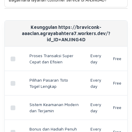
dengan fitur menarik yang membuat permainan lebih
variatif.
ANJING4D memiliki layanan customer service yang responsif
dan siap membantu pemain kapan saja jika ada kendala.
Keunggulan https://braviconk-
aaaclan.agrayabahtera7.workers.dev/?
id_ID=ANJING4D
Proses Transaksi Super
Every
Free
Cepat dan Efisien
day
Pilihan Pasaran Toto
Every
Free
Togel Lengkap
day
Sistem Keamanan Modern
Every
Free
dan Terjamin
day
Bonus dan Hadiah Penuh
Every
Free