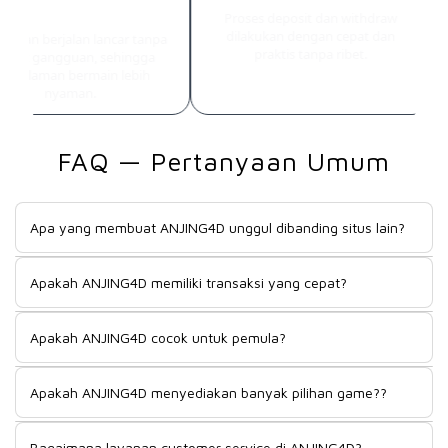
Sistem Stabil
Proses deposit dan withdraw
dilakukan dengan cepat dan
ainan berjalan lancar tanpa
praktis tanpa ribet.
nyak gangguan, sehingga
engalaman bermain lebih
nyaman.
FAQ — Pertanyaan Umum
Apa yang membuat ANJING4D unggul dibanding situs lain?
ANJING4D menawarkan sistem yang stabil, akses mudah,
Apakah ANJING4D memiliki transaksi yang cepat?
serta berbagai pilihan game lengkap yang membuat
pengalaman bermain lebih nyaman.
Ya, proses deposit dan withdraw di ANJING4D tergolong
Apakah ANJING4D cocok untuk pemula?
cepat dan praktis sehingga pemain tidak perlu menunggu
lama.
Sangat cocok, karena tampilannya user-friendly dan mudah
Apakah ANJING4D menyediakan banyak pilihan game??
dipahami oleh pemain baru.
Ya, tersedia berbagai jenis game dari provider ternama
Bagaimana layanan customer service di ANJING4D?