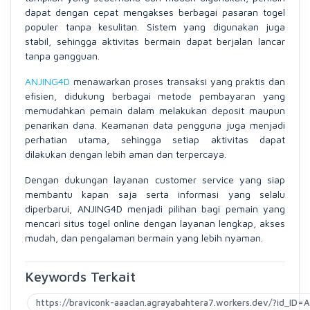
dapat dengan cepat mengakses berbagai pasaran togel
populer tanpa kesulitan. Sistem yang digunakan juga
stabil, sehingga aktivitas bermain dapat berjalan lancar
tanpa gangguan.
ANJING4D
menawarkan proses transaksi yang praktis dan
efisien, didukung berbagai metode pembayaran yang
memudahkan pemain dalam melakukan deposit maupun
penarikan dana. Keamanan data pengguna juga menjadi
perhatian utama, sehingga setiap aktivitas dapat
dilakukan dengan lebih aman dan terpercaya.
Dengan dukungan layanan customer service yang siap
membantu kapan saja serta informasi yang selalu
diperbarui, ANJING4D menjadi pilihan bagi pemain yang
mencari situs togel online dengan layanan lengkap, akses
mudah, dan pengalaman bermain yang lebih nyaman.
Keywords Terkait
https://braviconk-aaaclan.agrayabahtera7.workers.dev/?id_ID