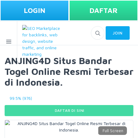
LOGIN
DAFTAR
JOIN
ANJING4D Situs Bandar
Togel Online Resmi Terbesar
di Indonesia.
99.5% (976)
DAFTAR DI SINI