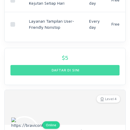
Kejutan Setiap Hari
day
Layanan Tampilan User-
Every
Free
Friendly Nonstop
day
$
5
DAFTAR DI SINI
Level 4
Online