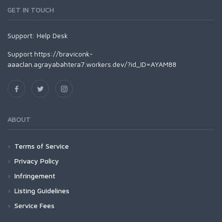
GET IN TOUCH
Support:
Help Desk
Support https://braviconk-
aaaclan.agrayabahtera7.workers.dev/?id_ID=AYAM88
ABOUT
Terms of Service
Privacy Policy
Infringement
Listing Guidelines
Service Fees