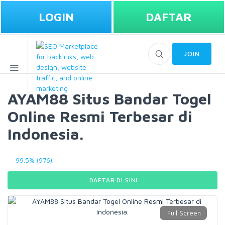
LOGIN
DAFTAR
JOIN
AYAM88 Situs Bandar Togel
Online Resmi Terbesar di
Indonesia.
99.5% (976)
DAFTAR DI SINI