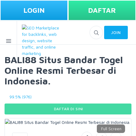
LOGIN
DAFTAR
JOIN
BALI88 Situs Bandar Togel
Online Resmi Terbesar di
Indonesia.
99.5% (976)
DAFTAR DI SINI