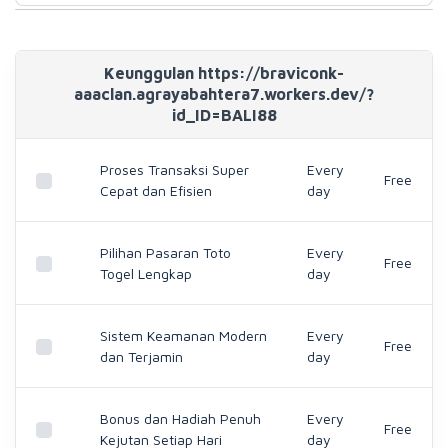
variatif.
BALI88 memiliki layanan customer service yang responsif
dan siap membantu pemain kapan saja jika ada kendala.
Keunggulan https://braviconk-
aaaclan.agrayabahtera7.workers.dev/?
id_ID=BALI88
Proses Transaksi Super
Every
Free
Cepat dan Efisien
day
Pilihan Pasaran Toto
Every
Free
Togel Lengkap
day
Sistem Keamanan Modern
Every
Free
dan Terjamin
day
Bonus dan Hadiah Penuh
Every
Free
Kejutan Setiap Hari
day