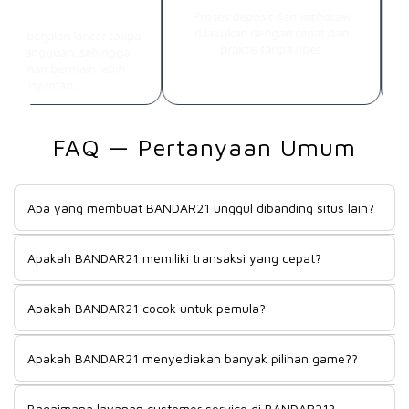
Sistem Stabil
Proses deposit dan withdraw
dilakukan dengan cepat dan
nan berjalan lancar tanpa
T
praktis tanpa ribet.
ak gangguan, sehingga
galaman bermain lebih
nyaman.
FAQ — Pertanyaan Umum
Apa yang membuat BANDAR21 unggul dibanding situs lain?
BANDAR21 menawarkan sistem yang stabil, akses mudah,
Apakah BANDAR21 memiliki transaksi yang cepat?
serta berbagai pilihan game lengkap yang membuat
pengalaman bermain lebih nyaman.
Ya, proses deposit dan withdraw di BANDAR21 tergolong
Apakah BANDAR21 cocok untuk pemula?
cepat dan praktis sehingga pemain tidak perlu menunggu
lama.
Sangat cocok, karena tampilannya user-friendly dan mudah
Apakah BANDAR21 menyediakan banyak pilihan game??
dipahami oleh pemain baru.
Ya, tersedia berbagai jenis game dari provider ternama
Bagaimana layanan customer service di BANDAR21?