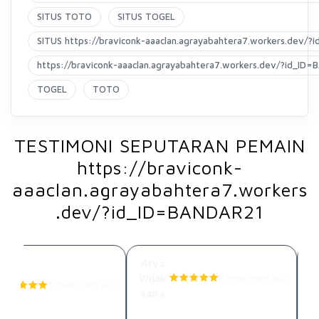
SITUS TOTO
SITUS TOGEL
SITUS https://braviconk-aaaclan.agrayabahtera7.workers.dev/
https://braviconk-aaaclan.agrayabahtera7.workers.dev/?id_I
TOGEL
TOTO
TESTIMONI SEPUTARAN PEMAIN
https://braviconk-
aaaclan.agrayabahtera7.workers
.dev/?id_ID=BANDAR21
Arya
R
Wijak
6 menit yang lalu
1 menit yang lalu
sana
S
t
Transaksi Cepat