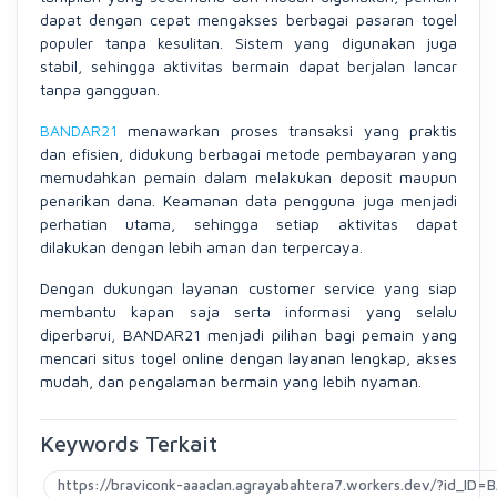
dapat dengan cepat mengakses berbagai pasaran togel
populer tanpa kesulitan. Sistem yang digunakan juga
stabil, sehingga aktivitas bermain dapat berjalan lancar
tanpa gangguan.
BANDAR21
menawarkan proses transaksi yang praktis
dan efisien, didukung berbagai metode pembayaran yang
memudahkan pemain dalam melakukan deposit maupun
penarikan dana. Keamanan data pengguna juga menjadi
perhatian utama, sehingga setiap aktivitas dapat
dilakukan dengan lebih aman dan terpercaya.
Dengan dukungan layanan customer service yang siap
membantu kapan saja serta informasi yang selalu
diperbarui, BANDAR21 menjadi pilihan bagi pemain yang
mencari situs togel online dengan layanan lengkap, akses
mudah, dan pengalaman bermain yang lebih nyaman.
Keywords Terkait
https://braviconk-aaaclan.agrayabahtera7.workers.dev/?id_ID