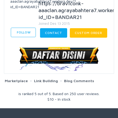
https://braviconk-
aaaclan.agrayabahtera7.workers
id_ID=BANDAR21
Joined Des 13 2015
FOLLOW
CONTACT
CUSTOM ORDER
Marketplace
Link Building
Blog Comments
is ranked
5
out of
5
. Based on
250
user reviews.
$
10
-
In stock