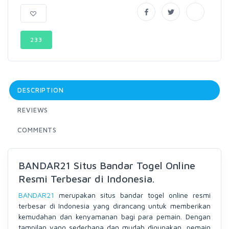
233
DESCRIPTION
REVIEWS
COMMENTS
BANDAR21 Situs Bandar Togel Online
Resmi Terbesar di Indonesia.
BANDAR21
merupakan situs bandar togel online resmi
terbesar di Indonesia yang dirancang untuk memberikan
kemudahan dan kenyamanan bagi para pemain. Dengan
tampilan yang sederhana dan mudah digunakan, pemain