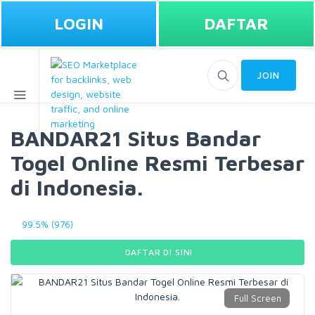
LOGIN
DAFTAR
JOIN
BANDAR21 Situs Bandar
Togel Online Resmi Terbesar
di Indonesia.
99.5% (976)
DAFTAR DI SINI