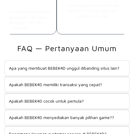
Sistem Stabil
Proses deposit dan withdraw
dilakukan dengan cepat dan
ainan berjalan lancar tanpa
praktis tanpa ribet.
nyak gangguan, sehingga
engalaman bermain lebih
nyaman.
FAQ — Pertanyaan Umum
Apa yang membuat BEBEK4D unggul dibanding situs lain?
BEBEK4D menawarkan sistem yang stabil, akses mudah,
Apakah BEBEK4D memiliki transaksi yang cepat?
serta berbagai pilihan game lengkap yang membuat
pengalaman bermain lebih nyaman.
Ya, proses deposit dan withdraw di BEBEK4D tergolong
Apakah BEBEK4D cocok untuk pemula?
cepat dan praktis sehingga pemain tidak perlu menunggu
lama.
Sangat cocok, karena tampilannya user-friendly dan mudah
Apakah BEBEK4D menyediakan banyak pilihan game??
dipahami oleh pemain baru.
Ya, tersedia berbagai jenis game dari provider ternama
Bagaimana layanan customer service di BEBEK4D?