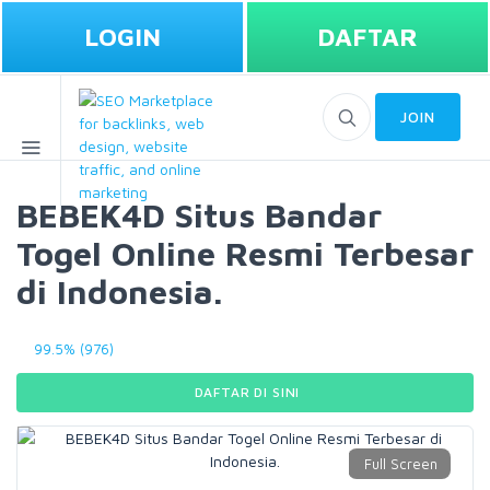
LOGIN
DAFTAR
JOIN
BEBEK4D Situs Bandar
Togel Online Resmi Terbesar
di Indonesia.
99.5% (976)
DAFTAR DI SINI