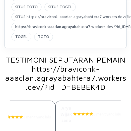
SITUS TOTO
SITUS TOGEL
SITUS https://braviconk-aaaclan.agrayabahtera7.workers.dev/
https://braviconk-aaaclan.agrayabahtera7.workers.dev/?id_ID
TOGEL
TOTO
TESTIMONI SEPUTARAN PEMAIN
https://braviconk-
aaaclan.agrayabahtera7.workers
.dev/?id_ID=BEBEK4D
n
Arya
Wijak
6 menit yang lalu
1 menit yang lalu
m
sana
Transaksi Cepat