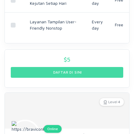
Kejutan Setiap Hari
day
Layanan Tampilan User-
Every
Free
Friendly Nonstop
day
$
5
DAFTAR DI SINI
Level 4
Online