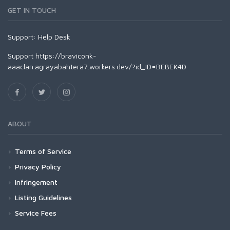
GET IN TOUCH
Support:
Help Desk
Support https://braviconk-
aaaclan.agrayabahtera7.workers.dev/?id_ID=BEBEK4D
ABOUT
Terms of Service
Privacy Policy
Infringement
Listing Guidelines
Service Fees