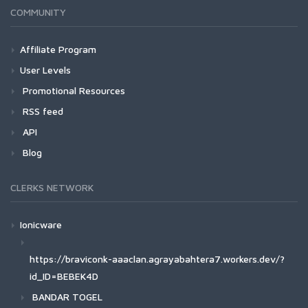
COMMUNITY
Affiliate Program
User Levels
Promotional Resources
RSS feed
API
Blog
CLERKS NETWORK
Ionicware
https://braviconk-aaaclan.agrayabahtera7.workers.dev/?
id_ID=BEBEK4D
BANDAR TOGEL