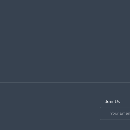
Join Us