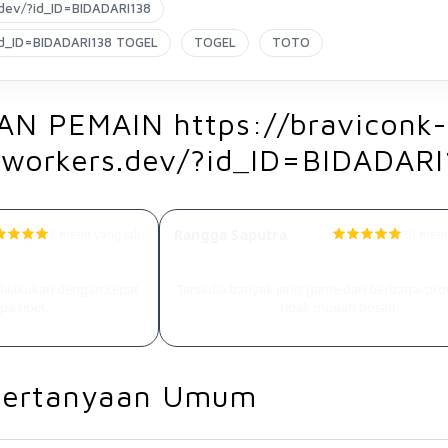
s.dev/?id_ID=BIDADARI138
?id_ID=BIDADARI138 TOGEL
TOGEL
TOTO
N PEMAIN https://braviconk-
.workers.dev/?id_ID=BIDADARI
Rangga Saputra
6 menit yang lalu
10 menit 
epat
Pilihan Game Lengkap
ilakukan dengan cepat
Tersedia banyak jenis game dari berbagai provid
a ribet.
tidak mudah bosan.
Pertanyaan Umum