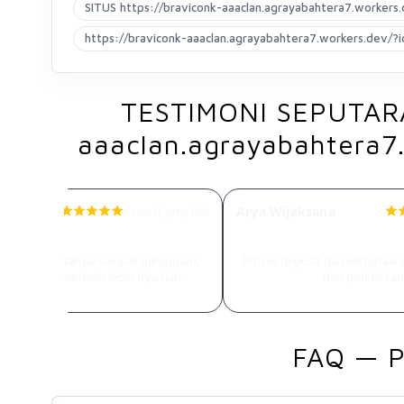
SITUS https://braviconk-aaaclan.agrayabahtera7.worker
https://braviconk-aaaclan.agrayabahtera7.workers.dev/
TESTIMONI SEPUTARA
aaaclan.agrayabahtera7
na
Arya Wijaksana
1 menit yang lalu
Sistem Stabil
Transaksi C
alan lancar tanpa banyak gangguan,
Proses deposit dan withdraw d
ngalaman bermain lebih nyaman.
dan praktis tanp
FAQ — 