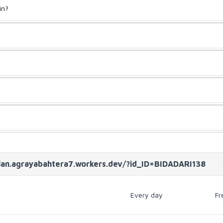
in?
h, serta berbagai pilihan game lengkap yang membuat pengalaman b
 cepat dan praktis sehingga pemain tidak perlu menunggu lama.
h dipahami oleh pemain baru.
ngan fitur menarik yang membuat permainan lebih variatif.
onsif dan siap membantu pemain kapan saja jika ada kendala.
lan.agrayabahtera7.workers.dev/?id_ID=BIDADARI138
Every day
Fr