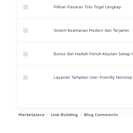
Pilihan Pasaran Toto Togel Lengkap
Sistem Keamanan Modern dan Terjamin
Bonus dan Hadiah Penuh Kejutan Setiap H
Layanan Tampilan User-Friendly Nonstop
Marketplace
Link Building
Blog Comments