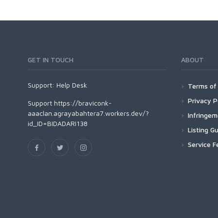
GET IN TOUCH
ABOUT
Support:
Help Desk
Terms of 
Privacy P
Support https://braviconk-
aaaclan.agrayabahtera7.workers.dev/?
Infringe
id_ID=BIDADARI138
Listing Gu
Service F