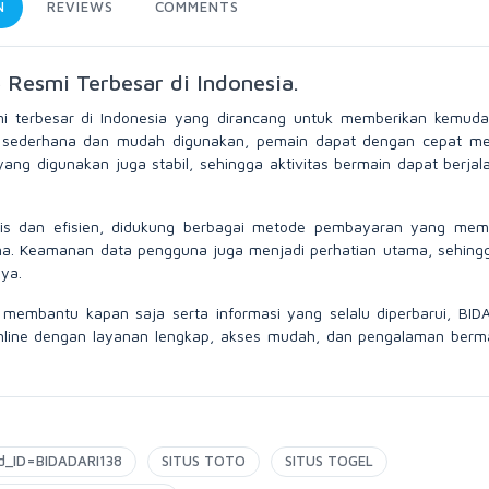
N
REVIEWS
COMMENTS
 Resmi Terbesar di Indonesia.
mi terbesar di Indonesia yang dirancang untuk memberikan kemud
 sederhana dan mudah digunakan, pemain dapat dengan cepat m
yang digunakan juga stabil, sehingga aktivitas bermain dapat berjal
is dan efisien, didukung berbagai metode pembayaran yang me
a. Keamanan data pengguna juga menjadi perhatian utama, sehingg
aya.
membantu kapan saja serta informasi yang selalu diperbarui, BID
 online dengan layanan lengkap, akses mudah, dan pengalaman berm
?id_ID=BIDADARI138
SITUS TOTO
SITUS TOGEL