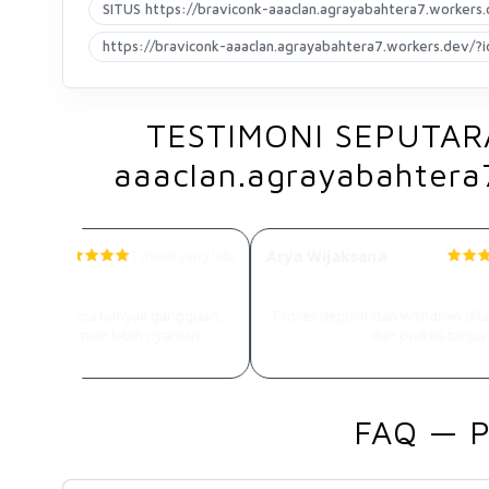
SITUS https://braviconk-aaaclan.agrayabahtera7.worker
https://braviconk-aaaclan.agrayabahtera7.workers.dev
TESTIMONI SEPUTARA
aaaclan.agrayabahter
Arya Wijaksana
1 menit yang lalu
Sistem Stabil
Transaksi Cep
n lancar tanpa banyak gangguan,
Proses deposit dan withdraw dila
laman bermain lebih nyaman.
dan praktis tanpa ri
FAQ — 