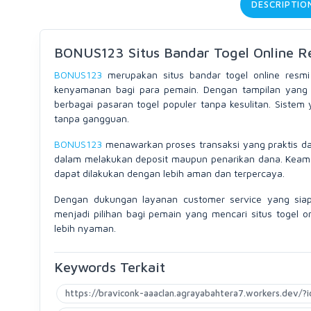
DESCRIPTIO
BONUS123 Situs Bandar Togel Online Re
BONUS123
merupakan situs bandar togel online resm
kenyamanan bagi para pemain. Dengan tampilan yang
berbagai pasaran togel populer tanpa kesulitan. Sistem 
tanpa gangguan.
BONUS123
menawarkan proses transaksi yang praktis 
dalam melakukan deposit maupun penarikan dana. Keama
dapat dilakukan dengan lebih aman dan terpercaya.
Dengan dukungan layanan customer service yang siap
menjadi pilihan bagi pemain yang mencari situs togel
lebih nyaman.
Keywords Terkait
https://braviconk-aaaclan.agrayabahtera7.workers.dev/