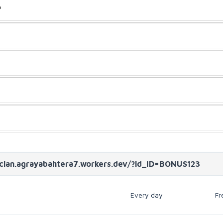
?
serta berbagai pilihan game lengkap yang membuat pengalaman berm
epat dan praktis sehingga pemain tidak perlu menunggu lama.
h dipahami oleh pemain baru.
ngan fitur menarik yang membuat permainan lebih variatif.
if dan siap membantu pemain kapan saja jika ada kendala.
aclan.agrayabahtera7.workers.dev/?id_ID=BONUS123
Every day
Fr