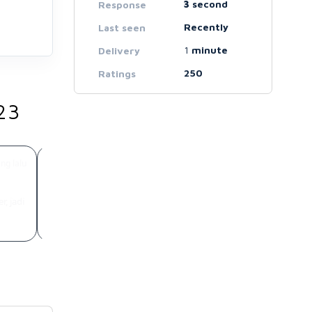
3
second
Response
Recently
Last seen
1
minute
Delivery
250
Ratings
23
Daffa Alfarizi
Alv
g lalu
13 menit yang lalu
Tampilan User-Friendly
 jadi
Desain situs sederhana dan mudah dipahami, cocok
Bon
untuk pemula maupun pemain lama.
ja