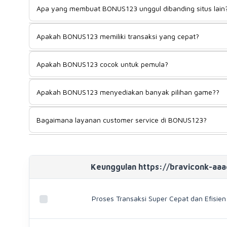
Apa yang membuat BONUS123 unggul dibanding situs lain
BONUS123 menawarkan sistem yang stabil, akses mudah, 
Apakah BONUS123 memiliki transaksi yang cepat?
nyaman.
Ya, proses deposit dan withdraw di BONUS123 tergolong c
Apakah BONUS123 cocok untuk pemula?
Sangat cocok, karena tampilannya user-friendly dan muda
Apakah BONUS123 menyediakan banyak pilihan game??
Ya, tersedia berbagai jenis game dari provider ternama de
Bagaimana layanan customer service di BONUS123?
BONUS123 memiliki layanan customer service yang respons
Keunggulan https://braviconk-aa
Proses Transaksi Super Cepat dan Efisien