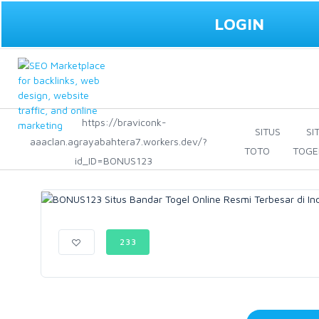
LOGIN
https://braviconk-
SITUS
SI
aaaclan.agrayabahtera7.workers.dev/?
BONUS123 Situs Bandar
TOTO
TOGE
id_ID=BONUS123
233