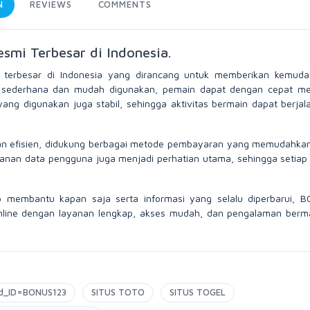
N
REVIEWS
COMMENTS
smi Terbesar di Indonesia.
i terbesar di Indonesia yang dirancang untuk memberikan kemud
 sederhana dan mudah digunakan, pemain dapat dengan cepat m
yang digunakan juga stabil, sehingga aktivitas bermain dapat berjal
dan efisien, didukung berbagai metode pembayaran yang memudahka
nan data pengguna juga menjadi perhatian utama, sehingga setiap a
 membantu kapan saja serta informasi yang selalu diperbarui, 
 online dengan layanan lengkap, akses mudah, dan pengalaman berm
?id_ID=BONUS123
SITUS TOTO
SITUS TOGEL