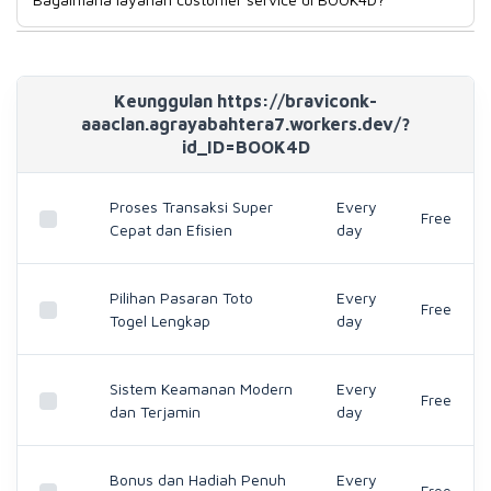
dengan fitur menarik yang membuat permainan lebih
variatif.
BOOK4D memiliki layanan customer service yang responsif
dan siap membantu pemain kapan saja jika ada kendala.
Keunggulan https://braviconk-
aaaclan.agrayabahtera7.workers.dev/?
id_ID=BOOK4D
Proses Transaksi Super
Every
Free
Cepat dan Efisien
day
Pilihan Pasaran Toto
Every
Free
Togel Lengkap
day
Sistem Keamanan Modern
Every
Free
dan Terjamin
day
Bonus dan Hadiah Penuh
Every
Free