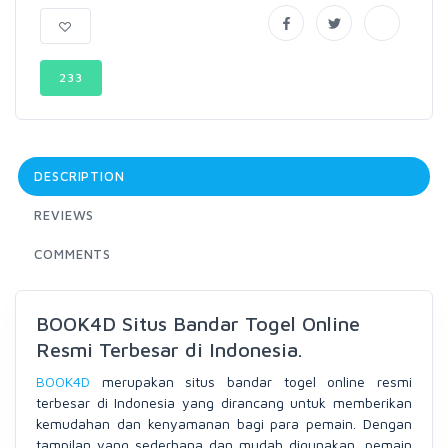
233
DESCRIPTION
REVIEWS
COMMENTS
BOOK4D Situs Bandar Togel Online
Resmi Terbesar di Indonesia.
BOOK4D
merupakan situs bandar togel online resmi
terbesar di Indonesia yang dirancang untuk memberikan
kemudahan dan kenyamanan bagi para pemain. Dengan
tampilan yang sederhana dan mudah digunakan, pemain