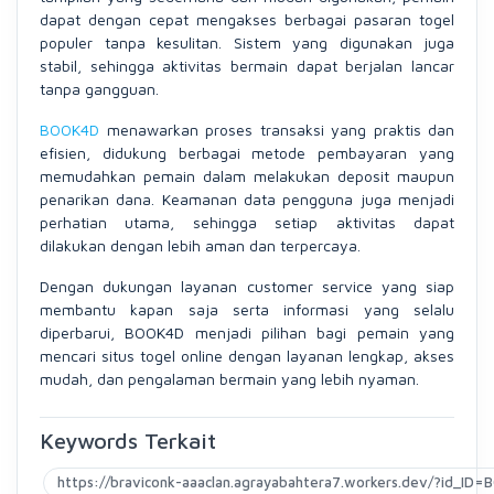
dapat dengan cepat mengakses berbagai pasaran togel
populer tanpa kesulitan. Sistem yang digunakan juga
stabil, sehingga aktivitas bermain dapat berjalan lancar
tanpa gangguan.
BOOK4D
menawarkan proses transaksi yang praktis dan
efisien, didukung berbagai metode pembayaran yang
memudahkan pemain dalam melakukan deposit maupun
penarikan dana. Keamanan data pengguna juga menjadi
perhatian utama, sehingga setiap aktivitas dapat
dilakukan dengan lebih aman dan terpercaya.
Dengan dukungan layanan customer service yang siap
membantu kapan saja serta informasi yang selalu
diperbarui, BOOK4D menjadi pilihan bagi pemain yang
mencari situs togel online dengan layanan lengkap, akses
mudah, dan pengalaman bermain yang lebih nyaman.
Keywords Terkait
https://braviconk-aaaclan.agrayabahtera7.workers.dev/?id_ID