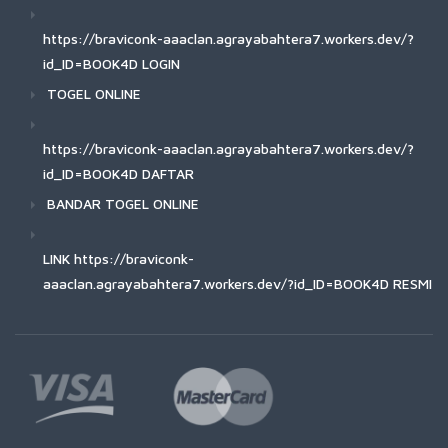
https://braviconk-aaaclan.agrayabahtera7.workers.dev/?
id_ID=BOOK4D LOGIN
TOGEL ONLINE
https://braviconk-aaaclan.agrayabahtera7.workers.dev/?
id_ID=BOOK4D DAFTAR
BANDAR TOGEL ONLINE
LINK https://braviconk-
aaaclan.agrayabahtera7.workers.dev/?id_ID=BOOK4D RESMI