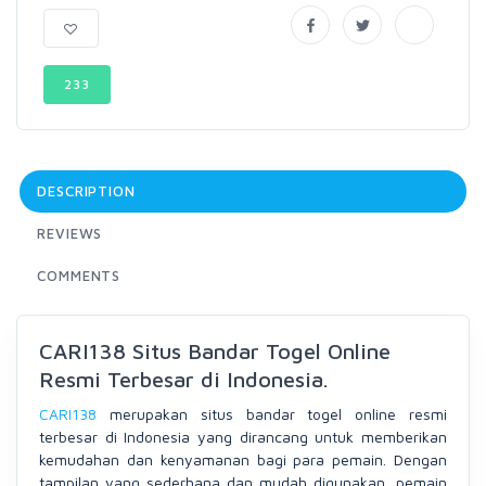
233
DESCRIPTION
REVIEWS
COMMENTS
CARI138 Situs Bandar Togel Online
Resmi Terbesar di Indonesia.
CARI138
merupakan situs bandar togel online resmi
terbesar di Indonesia yang dirancang untuk memberikan
kemudahan dan kenyamanan bagi para pemain. Dengan
tampilan yang sederhana dan mudah digunakan, pemain