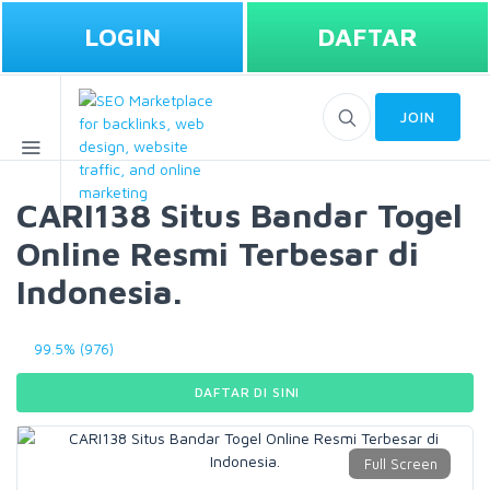
LOGIN
DAFTAR
JOIN
CARI138 Situs Bandar Togel
Online Resmi Terbesar di
Indonesia.
99.5% (976)
DAFTAR DI SINI