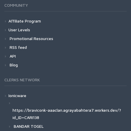
COMMUNITY
Affiliate Program
User Levels
Promotional Resources
RSS feed
API
Blog
CLERKS NETWORK
Ionicware
https://braviconk-aaaclan.agrayabahtera7.workers.dev/?
id_ID=CARI138
BANDAR TOGEL