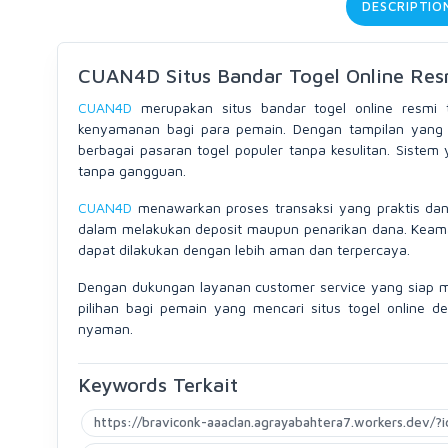
DESCRIPTIO
CUAN4D Situs Bandar Togel Online Resm
CUAN4D
merupakan situs bandar togel online resmi 
kenyamanan bagi para pemain. Dengan tampilan yang
berbagai pasaran togel populer tanpa kesulitan. Sistem 
tanpa gangguan.
CUAN4D
menawarkan proses transaksi yang praktis da
dalam melakukan deposit maupun penarikan dana. Keama
dapat dilakukan dengan lebih aman dan terpercaya.
Dengan dukungan layanan customer service yang siap m
pilihan bagi pemain yang mencari situs togel online
nyaman.
Keywords Terkait
https://braviconk-aaaclan.agrayabahtera7.workers.dev/