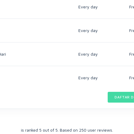
Every day
Fr
Every day
Fr
ari
Every day
Fr
Every day
Fr
DAFTAR DI
is ranked
5
out of
5
. Based on
250
user reviews.