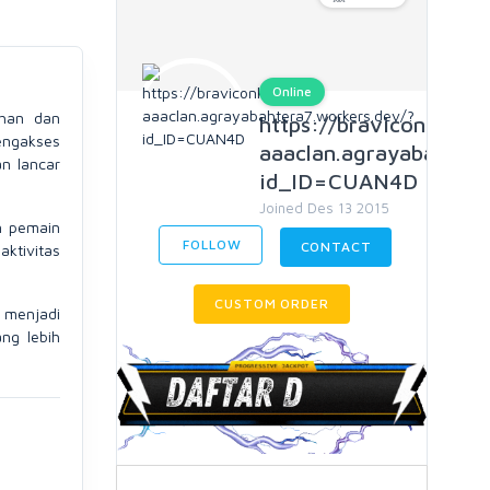
Online
ahan dan
https://braviconk-
engakses
aaaclan.agrayabahtera
an lancar
id_ID=CUAN4D
Joined Des 13 2015
n pemain
FOLLOW
CONTACT
ktivitas
CUSTOM ORDER
 menjadi
ng lebih