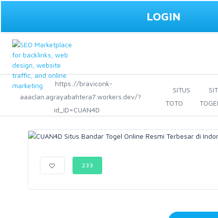
LOGIN
https://braviconk-
SITUS
SI
aaaclan.agrayabahtera7.workers.dev/?
CUAN4D Situs Bandar T
TOTO
TOGE
id_ID=CUAN4D
233