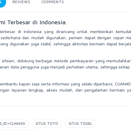
N
REVIEWS
COMMENTS
i Terbesar di Indonesia.
terbesar di Indonesia yang dirancang untuk memberikan kemud
 sederhana dan mudah digunakan, pemain dapat dengan cepat m
yang digunakan juga stabil, sehingga aktivitas bermain dapat berjal
n efisien, didukung berbagai metode pembayaran yang memudahka
nan data pengguna juga menjadi perhatian utama, sehingga setiap a
embantu kapan saja serta informasi yang selalu diperbarui, CUAN4D
 dengan layanan lengkap, akses mudah, dan pengalaman bermain ya
?id_ID=CUAN4D
SITUS TOTO
SITUS TOGEL