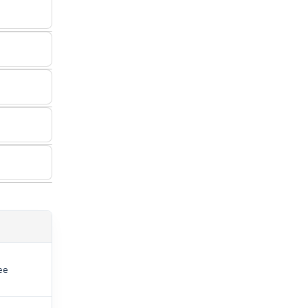
n lebih
ee