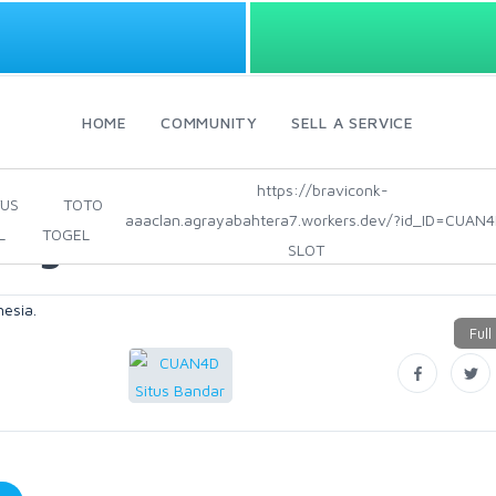
HOME
COMMUNITY
SELL A SERVICE
https://braviconk-
TUS
TOTO
aaaclan.agrayabahtera7.workers.dev/?id_ID=CUAN
ogel Online Resmi Terbesa
L
TOGEL
SLOT