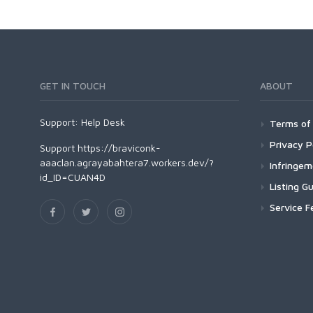
GET IN TOUCH
ABOUT
Support:
Help Desk
Terms of 
Privacy P
Support https://braviconk-
aaaclan.agrayabahtera7.workers.dev/?
Infringe
id_ID=CUAN4D
Listing Gu
Service F