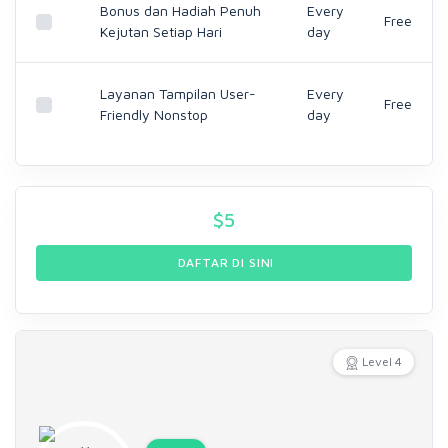
Bonus dan Hadiah Penuh
Every
Free
Kejutan Setiap Hari
day
Layanan Tampilan User-
Every
Free
Friendly Nonstop
day
$
5
DAFTAR DI SINI
Level 4