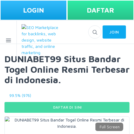
LOGIN
DAFTAR
JOIN
DUNIABET99 Situs Bandar
Togel Online Resmi Terbesar
di Indonesia.
99.5% (976)
DAFTAR DI SINI