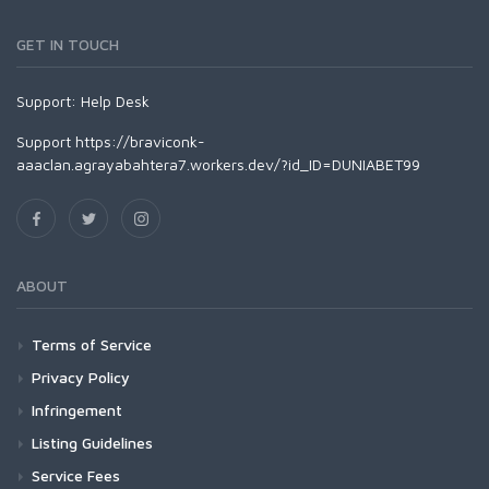
GET IN TOUCH
Support:
Help Desk
Support https://braviconk-
aaaclan.agrayabahtera7.workers.dev/?id_ID=DUNIABET99
ABOUT
Terms of Service
Privacy Policy
Infringement
Listing Guidelines
Service Fees