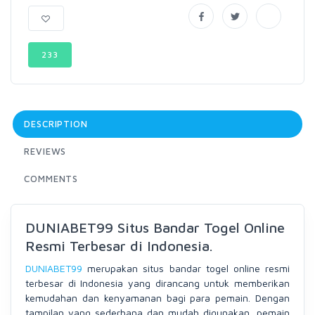
233
DESCRIPTION
REVIEWS
COMMENTS
DUNIABET99 Situs Bandar Togel Online
Resmi Terbesar di Indonesia.
DUNIABET99
merupakan situs bandar togel online resmi
terbesar di Indonesia yang dirancang untuk memberikan
kemudahan dan kenyamanan bagi para pemain. Dengan
tampilan yang sederhana dan mudah digunakan, pemain