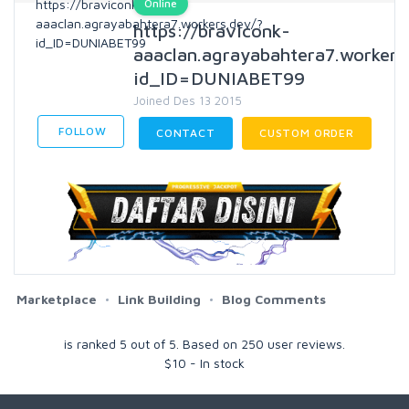
Online
https://braviconk-
aaaclan.agrayabahtera7.workers
id_ID=DUNIABET99
Joined Des 13 2015
FOLLOW
CONTACT
CUSTOM ORDER
Marketplace
Link Building
Blog Comments
is ranked
5
out of
5
. Based on
250
user reviews.
$
10
-
In stock