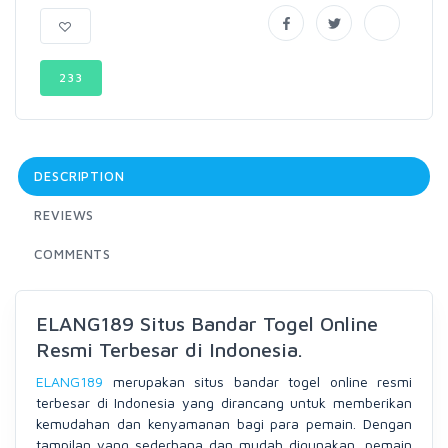
233
DESCRIPTION
REVIEWS
COMMENTS
ELANG189 Situs Bandar Togel Online
Resmi Terbesar di Indonesia.
ELANG189
merupakan situs bandar togel online resmi
terbesar di Indonesia yang dirancang untuk memberikan
kemudahan dan kenyamanan bagi para pemain. Dengan
tampilan yang sederhana dan mudah digunakan, pemain