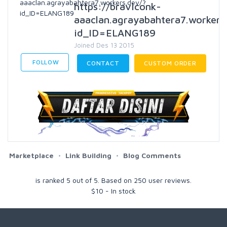
https://braviconk-
aaaclan.agrayabahtera7.workers
id_ID=ELANG189
Joined Des 13 2015
FOLLOW
CONTACT
CUSTOM ORDER
Marketplace
Link Building
Blog Comments
is ranked
5
out of
5
. Based on
250
user reviews.
$
10
-
In stock