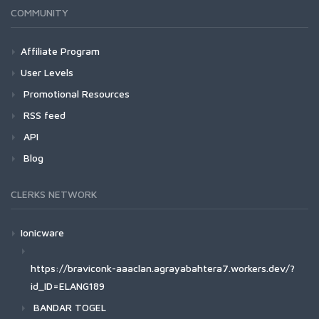
COMMUNITY
Affiliate Program
User Levels
Promotional Resources
RSS feed
API
Blog
CLERKS NETWORK
Ionicware
https://braviconk-aaaclan.agrayabahtera7.workers.dev/?
id_ID=ELANG189
BANDAR TOGEL