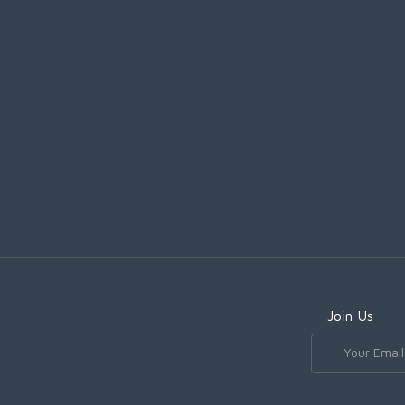
Join Us