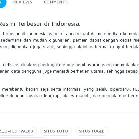
N
REVIEWS
COMMENTS
esmi Terbesar di Indonesia.
i terbesar di Indonesia yang dirancang untuk memberikan kemud
 sederhana dan mudah digunakan, pemain dapat dengan cepat m
yang digunakan juga stabil, sehingga aktivitas bermain dapat berjal
dan efisien, didukung berbagai metode pembayaran yang memudahka
nan data pengguna juga menjadi perhatian utama, sehingga setiap a
membantu kapan saja serta informasi yang selalu diperbarui, FE
 online dengan layanan lengkap, akses mudah, dan pengalaman berm
?id_ID=FESTIVAL88
SITUS TOTO
SITUS TOGEL