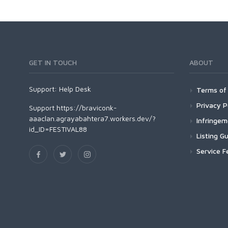
GET IN TOUCH
ABOUT
Support:
Help Desk
Terms of 
Privacy P
Support https://braviconk-
aaaclan.agrayabahtera7.workers.dev/?
Infringe
id_ID=FESTIVAL88
Listing Gu
Service F