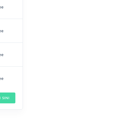
ee
ee
ee
ee
 SINI