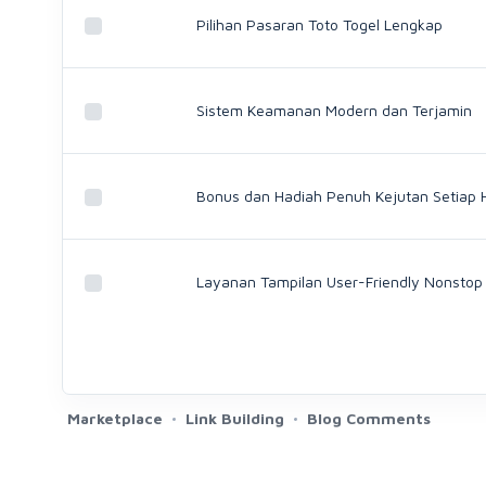
Pilihan Pasaran Toto Togel Lengkap
Sistem Keamanan Modern dan Terjamin
Bonus dan Hadiah Penuh Kejutan Setiap H
Layanan Tampilan User-Friendly Nonstop
Marketplace
Link Building
Blog Comments