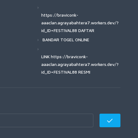
https://braviconk-
aaaclan.agrayabahtera7.workers.dev/?
id_ID=FESTIVAL88 DAFTAR
BANDAR TOGEL ONLINE
LINK https://braviconk-
aaaclan.agrayabahtera7.workers.dev/?
id_ID=FESTIVAL88 RESMI