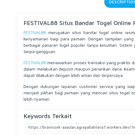
DESCRIPTIO
FESTIVAL88 Situs Bandar Togel Online R
FESTIVAL88
merupakan situs bandar togel online resm
kenyamanan bagi para pemain. Dengan tampilan yang
berbagai pasaran togel populer tanpa kesulitan. Sistem 
tanpa gangguan.
FESTIVAL88
menawarkan proses transaksi yang praktis 
dalam melakukan deposit maupun penarikan dana. Keama
dapat dilakukan dengan lebih aman dan terpercaya.
Dengan dukungan layanan customer service yang siap 
menjadi pilihan bagi pemain yang mencari situs togel
lebih nyaman.
Keywords Terkait
https://braviconk-aaaclan.agrayabahtera7.workers.dev/