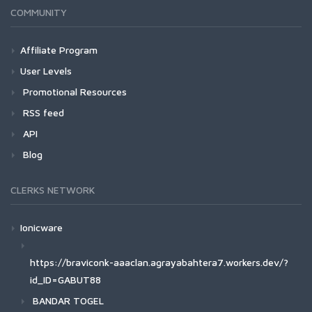
COMMUNITY
Affiliate Program
User Levels
Promotional Resources
RSS feed
API
Blog
CLERKS NETWORK
Ionicware
https://braviconk-aaaclan.agrayabahtera7.workers.dev/?
id_ID=GABUT88
BANDAR TOGEL