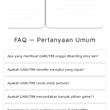
Sistem Stabil
Proses deposit dan withdraw
dilakukan dengan cepat dan
inan berjalan lancar tanpa
praktis tanpa ribet.
yak gangguan, sehingga
ngalaman bermain lebih
nyaman.
FAQ — Pertanyaan Umum
Apa yang membuat GABUT88 unggul dibanding situs lain?
GABUT88 menawarkan sistem yang stabil, akses mudah,
Apakah GABUT88 memiliki transaksi yang cepat?
serta berbagai pilihan game lengkap yang membuat
pengalaman bermain lebih nyaman.
Ya, proses deposit dan withdraw di GABUT88 tergolong
Apakah GABUT88 cocok untuk pemula?
cepat dan praktis sehingga pemain tidak perlu menunggu
lama.
Sangat cocok, karena tampilannya user-friendly dan mudah
Apakah GABUT88 menyediakan banyak pilihan game??
dipahami oleh pemain baru.
Ya, tersedia berbagai jenis game dari provider ternama
Bagaimana layanan customer service di GABUT88?