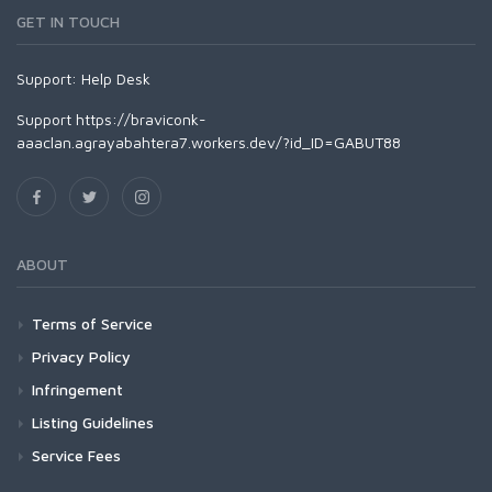
GET IN TOUCH
Support:
Help Desk
Support https://braviconk-
aaaclan.agrayabahtera7.workers.dev/?id_ID=GABUT88
ABOUT
Terms of Service
Privacy Policy
Infringement
Listing Guidelines
Service Fees