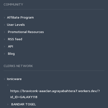
COMMUNITY
Affiliate Program
User Levels
Promotional Resources
RSS feed
API
Blog
CLERKS NETWORK
Ionicware
https://braviconk-aaaclan.agrayabahtera7.workers.dev/?
id_ID=GALAXY118
BANDAR TOGEL