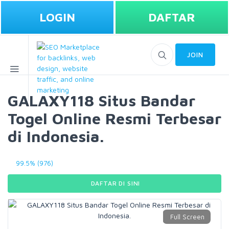
LOGIN
DAFTAR
JOIN
GALAXY118 Situs Bandar
Togel Online Resmi Terbesar
di Indonesia.
99.5% (976)
DAFTAR DI SINI