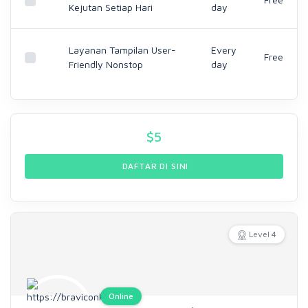
Kejutan Setiap Hari
day
Layanan Tampilan User-
Every
Free
Friendly Nonstop
day
$
5
DAFTAR DI SINI
Level 4
Online