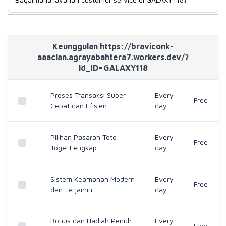
dengan fitur menarik yang membuat permainan lebih
variatif.
GALAXY118 memiliki layanan customer service yang
responsif dan siap membantu pemain kapan saja jika ada
kendala.
Keunggulan https://braviconk-
aaaclan.agrayabahtera7.workers.dev/?
id_ID=GALAXY118
Proses Transaksi Super
Every
Free
Cepat dan Efisien
day
Pilihan Pasaran Toto
Every
Free
Togel Lengkap
day
Sistem Keamanan Modern
Every
Free
dan Terjamin
day
Bonus dan Hadiah Penuh
Every
Free