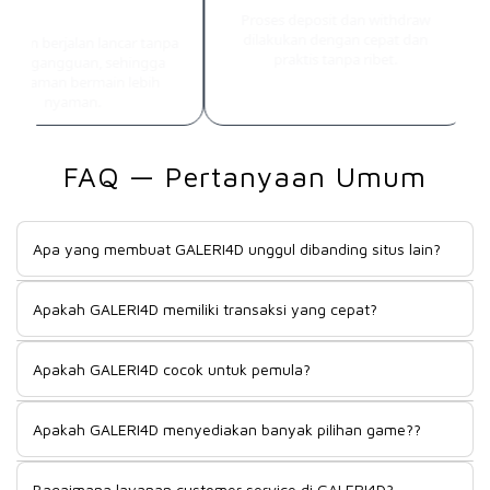
Sistem Stabil
Proses deposit dan withdraw
dilakukan dengan cepat dan
inan berjalan lancar tanpa
praktis tanpa ribet.
yak gangguan, sehingga
ngalaman bermain lebih
nyaman.
FAQ — Pertanyaan Umum
Apa yang membuat GALERI4D unggul dibanding situs lain?
GALERI4D menawarkan sistem yang stabil, akses mudah,
Apakah GALERI4D memiliki transaksi yang cepat?
serta berbagai pilihan game lengkap yang membuat
pengalaman bermain lebih nyaman.
Ya, proses deposit dan withdraw di GALERI4D tergolong
Apakah GALERI4D cocok untuk pemula?
cepat dan praktis sehingga pemain tidak perlu menunggu
lama.
Sangat cocok, karena tampilannya user-friendly dan mudah
Apakah GALERI4D menyediakan banyak pilihan game??
dipahami oleh pemain baru.
Ya, tersedia berbagai jenis game dari provider ternama
Bagaimana layanan customer service di GALERI4D?