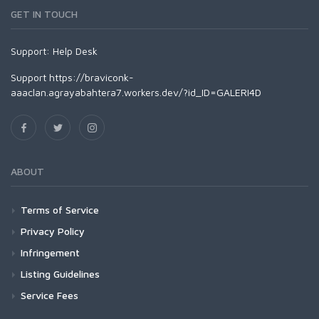
GET IN TOUCH
Support:
Help Desk
Support https://braviconk-
aaaclan.agrayabahtera7.workers.dev/?id_ID=GALERI4D
ABOUT
Terms of Service
Privacy Policy
Infringement
Listing Guidelines
Service Fees