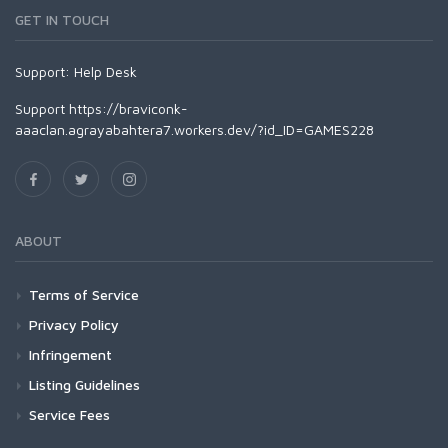
GET IN TOUCH
Support:
Help Desk
Support https://braviconk-
aaaclan.agrayabahtera7.workers.dev/?id_ID=GAMES228
ABOUT
Terms of Service
Privacy Policy
Infringement
Listing Guidelines
Service Fees