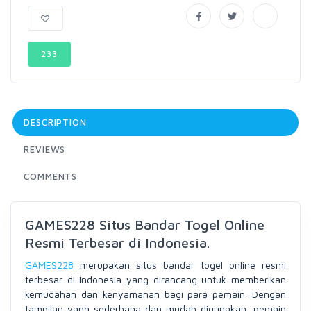
233
DESCRIPTION
REVIEWS
COMMENTS
GAMES228 Situs Bandar Togel Online
Resmi Terbesar di Indonesia.
GAMES228
merupakan situs bandar togel online resmi
terbesar di Indonesia yang dirancang untuk memberikan
kemudahan dan kenyamanan bagi para pemain. Dengan
tampilan yang sederhana dan mudah digunakan, pemain