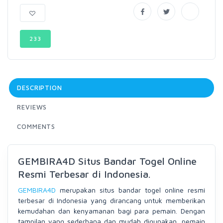
233
DESCRIPTION
REVIEWS
COMMENTS
GEMBIRA4D Situs Bandar Togel Online
Resmi Terbesar di Indonesia.
GEMBIRA4D
merupakan situs bandar togel online resmi
terbesar di Indonesia yang dirancang untuk memberikan
kemudahan dan kenyamanan bagi para pemain. Dengan
tampilan yang sederhana dan mudah digunakan, pemain