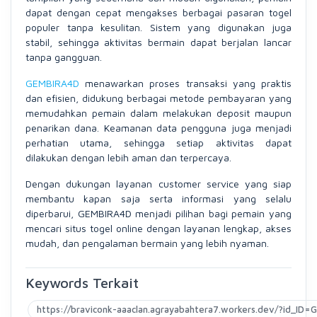
dapat dengan cepat mengakses berbagai pasaran togel
populer tanpa kesulitan. Sistem yang digunakan juga
stabil, sehingga aktivitas bermain dapat berjalan lancar
tanpa gangguan.
GEMBIRA4D
menawarkan proses transaksi yang praktis
dan efisien, didukung berbagai metode pembayaran yang
memudahkan pemain dalam melakukan deposit maupun
penarikan dana. Keamanan data pengguna juga menjadi
perhatian utama, sehingga setiap aktivitas dapat
dilakukan dengan lebih aman dan terpercaya.
Dengan dukungan layanan customer service yang siap
membantu kapan saja serta informasi yang selalu
diperbarui, GEMBIRA4D menjadi pilihan bagi pemain yang
mencari situs togel online dengan layanan lengkap, akses
mudah, dan pengalaman bermain yang lebih nyaman.
Keywords Terkait
https://braviconk-aaaclan.agrayabahtera7.workers.dev/?id_ID