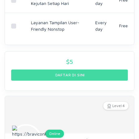
Kejutan Setiap Hari
day
Layanan Tampilan User-
Every
Free
Friendly Nonstop
day
$
5
DAFTAR DI SINI
Level 4
Online