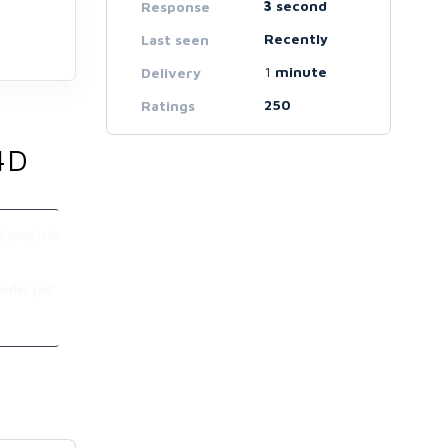
3
second
Response
Recently
Last seen
1
minute
Delivery
250
Ratings
4D
Daffa Alfarizi
A
yang lalu
13 menit yang lalu
Tampilan User-Friendly
er, jadi
Desain situs sederhana dan mudah dipahami, cocok
B
untuk pemula maupun pemain lama.