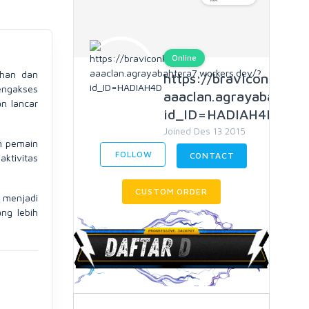
Online
ahan dan
https://braviconk-
engakses
aaaclan.agrayabahtera
an lancar
id_ID=HADIAH4D
Joined Des 13 2015
n pemain
FOLLOW
CONTACT
ktivitas
CUSTOM ORDER
D menjadi
ng lebih