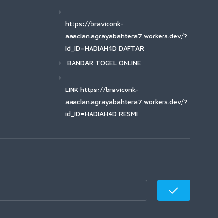
https://braviconk-
aaaclan.agrayabahtera7.workers.dev/?
id_ID=HADIAH4D DAFTAR
BANDAR TOGEL ONLINE
LINK https://braviconk-
aaaclan.agrayabahtera7.workers.dev/?
id_ID=HADIAH4D RESMI