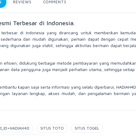
N
REVIEWS
COMMENTS
smi Terbesar di Indonesia.
 terbesar di Indonesia yang dirancang untuk memberikan kemud
 sederhana dan mudah digunakan, pemain dapat dengan cepat m
yang digunakan juga stabil, sehingga aktivitas bermain dapat berjal
an efisien, didukung berbagai metode pembayaran yang memudahka
nan data pengguna juga menjadi perhatian utama, sehingga setiap a
mbantu kapan saja serta informasi yang selalu diperbarui, HADIAH4
 dengan layanan lengkap, akses mudah, dan pengalaman bermain ya
?id_ID=HADIAH4D
SITUS TOTO
SITUS TOGEL