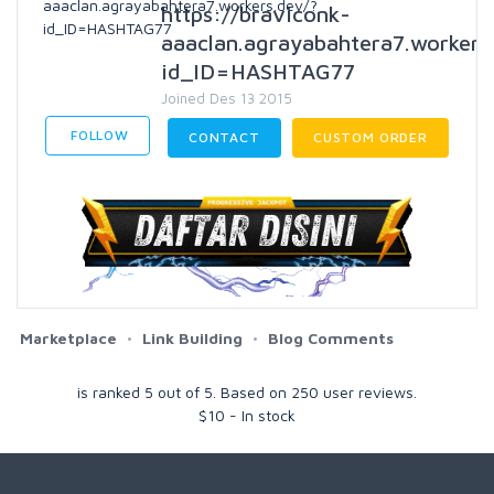
https://braviconk-
aaaclan.agrayabahtera7.workers
id_ID=HASHTAG77
Joined Des 13 2015
FOLLOW
CONTACT
CUSTOM ORDER
Marketplace
Link Building
Blog Comments
is ranked
5
out of
5
. Based on
250
user reviews.
$
10
-
In stock