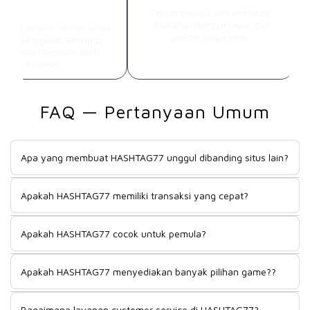
Sistem Stabil
Proses deposit dan withdraw
dilakukan dengan cepat dan
inan berjalan lancar tanpa
praktis tanpa ribet.
yak gangguan, sehingga
ngalaman bermain lebih
nyaman.
FAQ — Pertanyaan Umum
Apa yang membuat HASHTAG77 unggul dibanding situs lain?
HASHTAG77 menawarkan sistem yang stabil, akses mudah,
Apakah HASHTAG77 memiliki transaksi yang cepat?
serta berbagai pilihan game lengkap yang membuat
pengalaman bermain lebih nyaman.
Ya, proses deposit dan withdraw di HASHTAG77 tergolong
Apakah HASHTAG77 cocok untuk pemula?
cepat dan praktis sehingga pemain tidak perlu menunggu
lama.
Sangat cocok, karena tampilannya user-friendly dan mudah
Apakah HASHTAG77 menyediakan banyak pilihan game??
dipahami oleh pemain baru.
Ya, tersedia berbagai jenis game dari provider ternama
Bagaimana layanan customer service di HASHTAG77?