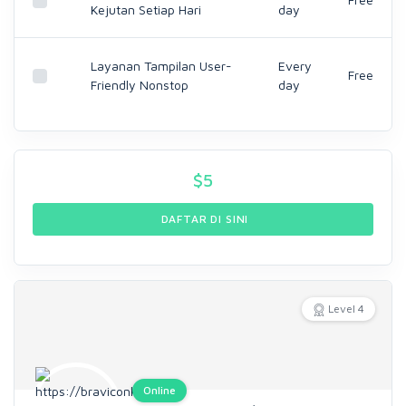
Kejutan Setiap Hari
day
Layanan Tampilan User-
Every
Free
Friendly Nonstop
day
$
5
DAFTAR DI SINI
Level 4
Online