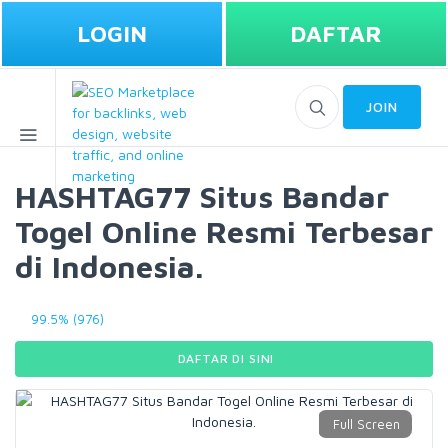
LOGIN
DAFTAR
JOIN
HASHTAG77 Situs Bandar
Togel Online Resmi Terbesar
di Indonesia.
99.5% (976)
DAFTAR DI SINI