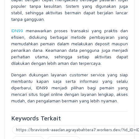
populer tanpa kesulitan. Sistem yang digunakan juga
stabil, sehingga aktivitas bermain dapat berjalan lancar
tanpa gangguan.
IDN99
menawarkan proses transaksi yang praktis dan
efisien, didukung berbagai metode pembayaran yang
memudahkan pemain dalam melakukan deposit maupun
penarikan dana. Keamanan data pengguna juga menjadi
perhatian utama, sehingga setiap aktivitas dapat
dilakukan dengan lebih aman dan terpercaya.
Dengan dukungan layanan customer service yang siap
membantu kapan saja serta informasi yang selalu
diperbarui, IDN99 menjadi pilihan bagi pemain yang
mencari situs togel online dengan layanan lengkap, akses
mudah, dan pengalaman bermain yang lebih nyaman.
Keywords Terkait
https://braviconk-aaaclan.agrayabahtera7.workers.dev/?id_ID=