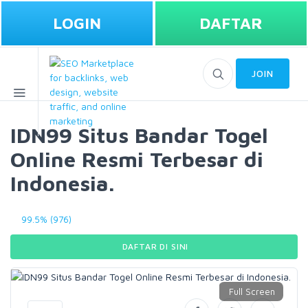
LOGIN
DAFTAR
JOIN
IDN99 Situs Bandar Togel
Online Resmi Terbesar di
Indonesia.
99.5% (976)
DAFTAR DI SINI