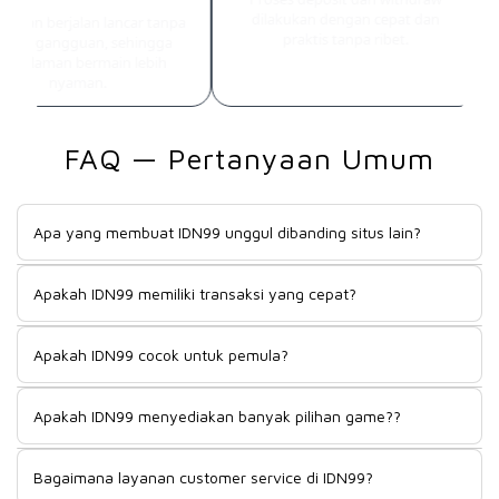
dilakukan dengan cepat dan
ainan berjalan lancar tanpa
praktis tanpa ribet.
nyak gangguan, sehingga
engalaman bermain lebih
nyaman.
FAQ — Pertanyaan Umum
Apa yang membuat IDN99 unggul dibanding situs lain?
IDN99 menawarkan sistem yang stabil, akses mudah, serta
Apakah IDN99 memiliki transaksi yang cepat?
berbagai pilihan game lengkap yang membuat pengalaman
bermain lebih nyaman.
Ya, proses deposit dan withdraw di IDN99 tergolong cepat
Apakah IDN99 cocok untuk pemula?
dan praktis sehingga pemain tidak perlu menunggu lama.
Sangat cocok, karena tampilannya user-friendly dan mudah
Apakah IDN99 menyediakan banyak pilihan game??
dipahami oleh pemain baru.
Ya, tersedia berbagai jenis game dari provider ternama
Bagaimana layanan customer service di IDN99?
dengan fitur menarik yang membuat permainan lebih