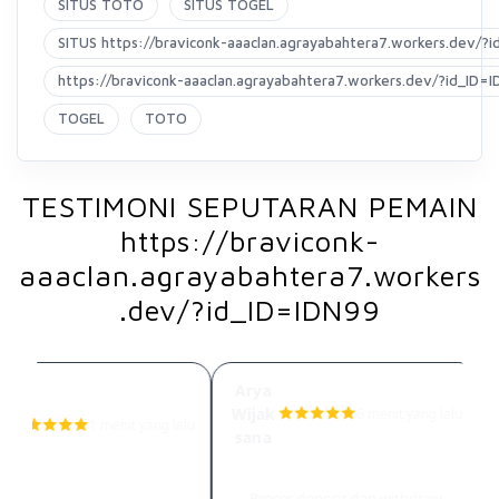
SITUS TOTO
SITUS TOGEL
SITUS https://braviconk-aaaclan.agrayabahtera7.workers.dev/?
https://braviconk-aaaclan.agrayabahtera7.workers.dev/?id_ID
TOGEL
TOTO
TESTIMONI SEPUTARAN PEMAIN
https://braviconk-
aaaclan.agrayabahtera7.workers
.dev/?id_ID=IDN99
n
Arya
Wijak
6 menit yang lalu
1 menit yang lalu
m
sana
Transaksi Cepat
Sistem Stabil
Proses deposit dan withdraw