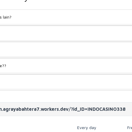
 lain?
dah, serta berbagai pilihan game lengkap yang membuat pengalama
ong cepat dan praktis sehingga pemain tidak perlu menunggu lama.
h dipahami oleh pemain baru.
e??
ngan fitur menarik yang membuat permainan lebih variatif.
esponsif dan siap membantu pemain kapan saja jika ada kendala.
an.agrayabahtera7.workers.dev/?id_ID=INDOCASINO338
Every day
Fr