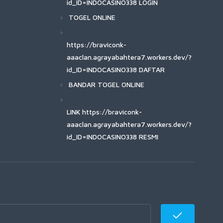
id_ID=INDOCASINO338 LOGIN
TOGEL ONLINE
https://braviconk-
aaaclan.agrayabahtera7.workers.dev/?
id_ID=INDOCASINO338 DAFTAR
BANDAR TOGEL ONLINE
LINK https://braviconk-
aaaclan.agrayabahtera7.workers.dev/?
id_ID=INDOCASINO338 RESMI