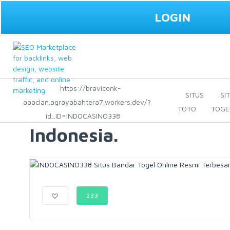
LOGIN
https://braviconk-
SITUS
SI
aaaclan.agrayabahtera7.workers.dev/?
INDOCASINO338 Situs B
TOTO
TOGE
id_ID=INDOCASINO338
Indonesia.
233