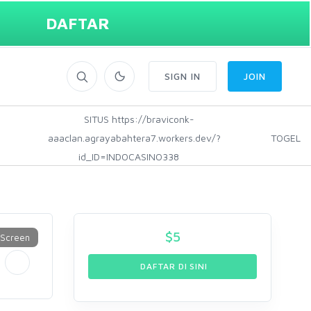
DAFTAR
SIGN IN
JOIN
SITUS https://braviconk-
aaaclan.agrayabahtera7.workers.dev/?
TOGEL
 Terbesar di
id_ID=INDOCASINO338
$
5
DAFTAR DI SINI