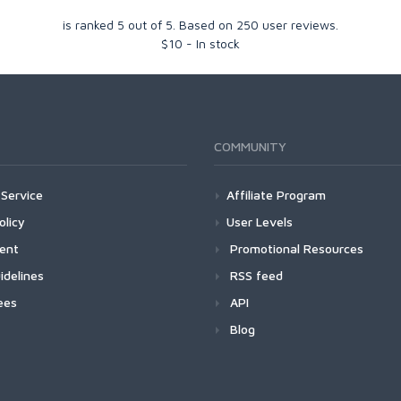
is ranked
5
out of
5
. Based on
250
user reviews.
$
10
-
In stock
COMMUNITY
Service
Affiliate Program
olicy
User Levels
ment
Promotional Resources
idelines
RSS feed
ees
API
Blog