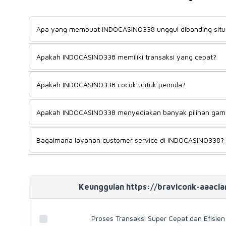
Apa yang membuat INDOCASINO338 unggul dibanding situs
INDOCASINO338 menawarkan sistem yang stabil, akses mu
Apakah INDOCASINO338 memiliki transaksi yang cepat?
lebih nyaman.
Ya, proses deposit dan withdraw di INDOCASINO338 tergol
Apakah INDOCASINO338 cocok untuk pemula?
Sangat cocok, karena tampilannya user-friendly dan muda
Apakah INDOCASINO338 menyediakan banyak pilihan gam
Ya, tersedia berbagai jenis game dari provider ternama de
Bagaimana layanan customer service di INDOCASINO338?
INDOCASINO338 memiliki layanan customer service yang r
Keunggulan https://braviconk-aaacl
Proses Transaksi Super Cepat dan Efisien