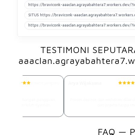
https://braviconk-aaaclan.agrayabahtera7.workers.dev/
SITUS https://braviconk-aaaclan.agrayabahtera7.worker
https://braviconk-aaaclan.agrayabahtera7.workers.dev
TESTIMONI SEPUTARA
aaaclan.agrayabahtera7.
Arya Wijaksana
1 menit yang lalu
tem Stabil
Transaksi Cepat
ancar tanpa banyak gangguan,
Proses deposit dan withdraw dilakuk
man bermain lebih nyaman.
dan praktis tanpa ribet
FAQ — 