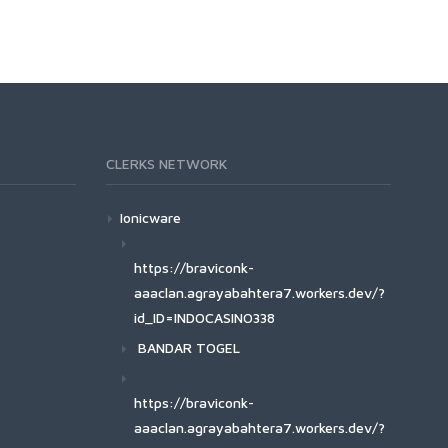
CLERKS NETWORK
Ionicware
https://braviconk-
aaaclan.agrayabahtera7.workers.dev/?
id_ID=INDOCASINO338
BANDAR TOGEL
https://braviconk-
aaaclan.agrayabahtera7.workers.dev/?