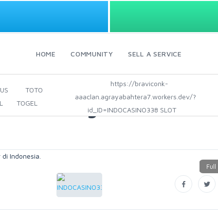
HOME
COMMUNITY
SELL A SERVICE
https://braviconk-
TUS
TOTO
aaaclan.agrayabahtera7.workers.dev/?
andar Togel Online Resmi
L
TOGEL
id_ID=INDOCASINO338 SLOT