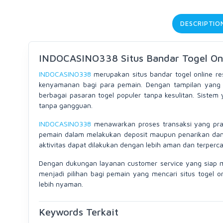
DESCRIPTIO
INDOCASINO338 Situs Bandar Togel Onli
INDOCASINO338
merupakan situs bandar togel online r
kenyamanan bagi para pemain. Dengan tampilan yang
berbagai pasaran togel populer tanpa kesulitan. Sistem 
tanpa gangguan.
INDOCASINO338
menawarkan proses transaksi yang pra
pemain dalam melakukan deposit maupun penarikan dan
aktivitas dapat dilakukan dengan lebih aman dan terperc
Dengan dukungan layanan customer service yang siap m
menjadi pilihan bagi pemain yang mencari situs togel
lebih nyaman.
Keywords Terkait