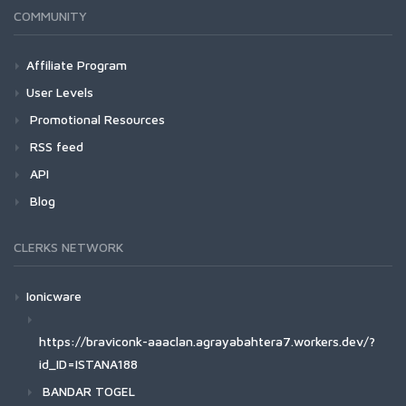
COMMUNITY
Affiliate Program
User Levels
Promotional Resources
RSS feed
API
Blog
CLERKS NETWORK
Ionicware
https://braviconk-aaaclan.agrayabahtera7.workers.dev/?
id_ID=ISTANA188
BANDAR TOGEL