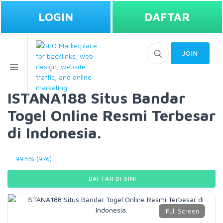
LOGIN
DAFTAR
JOIN
ISTANA188 Situs Bandar
Togel Online Resmi Terbesar
di Indonesia.
99.5% (976)
DAFTAR DI SINI