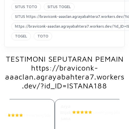
SITUS TOTO
SITUS TOGEL
SITUS https://braviconk-aaaclan.agrayabahtera7.workers.dev/?
https://braviconk-aaaclan.agrayabahtera7.workers.dev/?id_ID
TOGEL
TOTO
TESTIMONI SEPUTARAN PEMAIN
https://braviconk-
aaaclan.agrayabahtera7.workers
.dev/?id_ID=ISTANA188
n
Arya
Wijak
6 menit yang lalu
1 menit yang lalu
m
sana
Transaksi Cepat