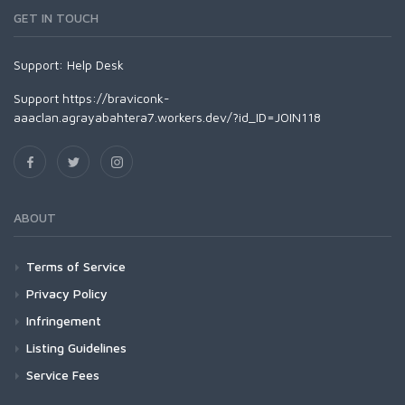
GET IN TOUCH
Support:
Help Desk
Support https://braviconk-
aaaclan.agrayabahtera7.workers.dev/?id_ID=JOIN118
ABOUT
Terms of Service
Privacy Policy
Infringement
Listing Guidelines
Service Fees