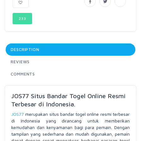
233
DESCRIPTION
REVIEWS
COMMENTS
JOS77 Situs Bandar Togel Online Resmi
Terbesar di Indonesia.
JOS77
merupakan situs bandar togel online resmi terbesar
di Indonesia yang dirancang untuk memberikan
kemudahan dan kenyamanan bagi para pemain. Dengan
tampilan yang sederhana dan mudah digunakan, pemain
dapat dengan cepat mengakses berbagai pasaran togel