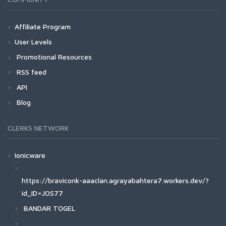
Affiliate Program
User Levels
Promotional Resources
RSS feed
API
Blog
CLERKS NETWORK
Ionicware
https://braviconk-aaaclan.agrayabahtera7.workers.dev/?
id_ID=JOS77
BANDAR TOGEL