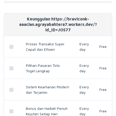
variatif.
JOS77 memiliki layanan customer service yang responsif
dan siap membantu pemain kapan saja jika ada kendala.
Keunggulan https://braviconk-
aaaclan.agrayabahtera7.workers.dev/?
id_ID=JOS77
Proses Transaksi Super
Every
Free
Cepat dan Efisien
day
Pilihan Pasaran Toto
Every
Free
Togel Lengkap
day
Sistem Keamanan Modern
Every
Free
dan Terjamin
day
Bonus dan Hadiah Penuh
Every
Free
Kejutan Setiap Hari
day