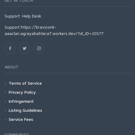
GET IN TOUCH
Support:
Help Desk
Support https://braviconk-
aaaclan.agrayabahtera7.workers.dev/?id_ID=JOS77
ABOUT
Terms of Service
Privacy Policy
Infringement
Listing Guidelines
Service Fees
COMMUNITY