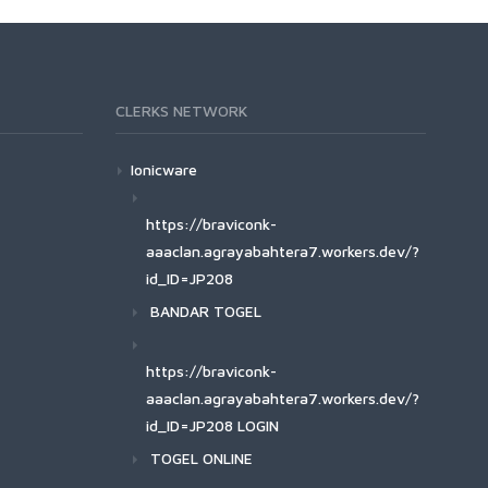
CLERKS NETWORK
Ionicware
https://braviconk-
aaaclan.agrayabahtera7.workers.dev/?
id_ID=JP208
BANDAR TOGEL
https://braviconk-
aaaclan.agrayabahtera7.workers.dev/?
id_ID=JP208 LOGIN
TOGEL ONLINE