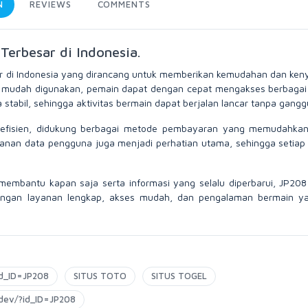
N
REVIEWS
COMMENTS
Terbesar di Indonesia.
sar di Indonesia yang dirancang untuk memberikan kemudahan dan ke
n mudah digunakan, pemain dapat dengan cepat mengakses berbagai
 stabil, sehingga aktivitas bermain dapat berjalan lancar tanpa gangg
 efisien, didukung berbagai metode pembayaran yang memudahka
nan data pengguna juga menjadi perhatian utama, sehingga setiap a
embantu kapan saja serta informasi yang selalu diperbarui, JP208
 dengan layanan lengkap, akses mudah, dan pengalaman bermain ya
id_ID=JP208
SITUS TOTO
SITUS TOGEL
.dev/?id_ID=JP208