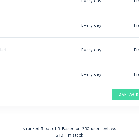
Every day
Fr
Every day
Fr
ari
Every day
Fr
Every day
Fr
DAFTAR DI
is ranked
5
out of
5
. Based on
250
user reviews.
$
10
-
In stock