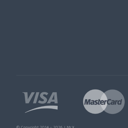
© Copyright 2014 - 2026 | Mr.X