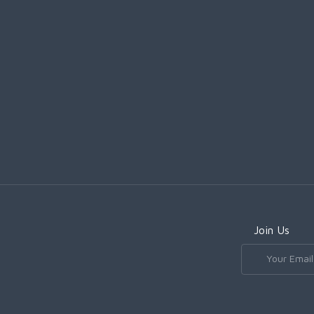
Join Us