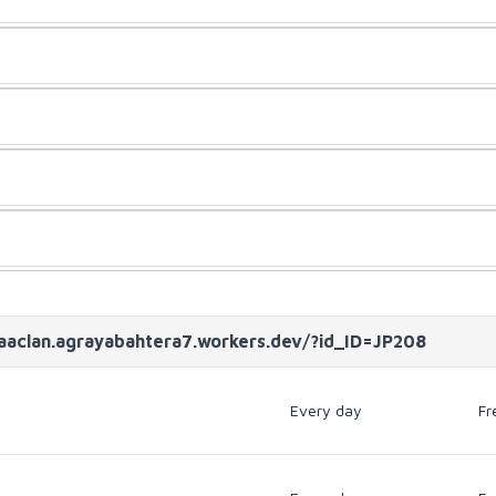
a berbagai pilihan game lengkap yang membuat pengalaman bermain 
 dan praktis sehingga pemain tidak perlu menunggu lama.
h dipahami oleh pemain baru.
ngan fitur menarik yang membuat permainan lebih variatif.
dan siap membantu pemain kapan saja jika ada kendala.
aaclan.agrayabahtera7.workers.dev/?id_ID=JP208
Every day
Fr