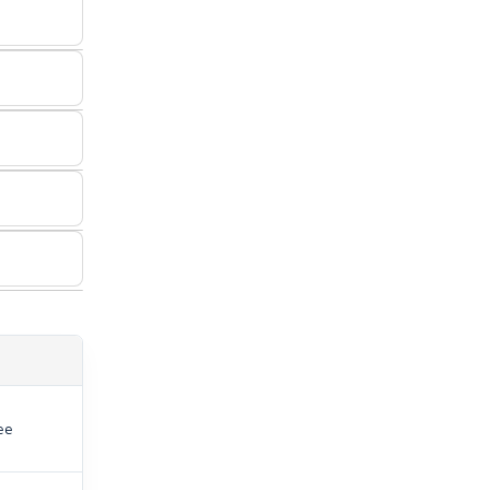
main
ee