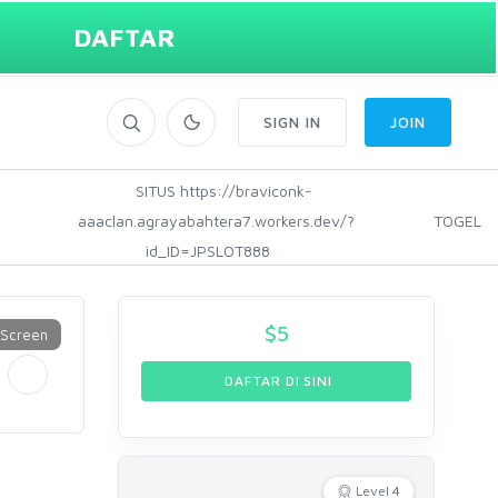
DAFTAR
SIGN IN
JOIN
SITUS https://braviconk-
aaaclan.agrayabahtera7.workers.dev/?
TOGEL
esar di Indonesia.
id_ID=JPSLOT888
$
5
DAFTAR DI SINI
Level 4