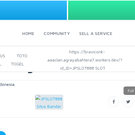
HOME
COMMUNITY
SELL A SERVICE
https://braviconk-
TUS
TOTO
aaaclan.agrayabahtera7.workers.dev/?
r Togel Online Resmi Terb
L
TOGEL
id_ID=JPSLOT888 SLOT