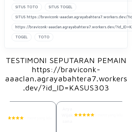
SITUS TOTO
SITUS TOGEL
SITUS https://braviconk-aaaclan.agrayabahtera7.workers.dev/
https://braviconk-aaaclan.agrayabahtera7.workers.dev/?id_ID
TOGEL
TOTO
TESTIMONI SEPUTARAN PEMAIN
https://braviconk-
aaaclan.agrayabahtera7.workers
.dev/?id_ID=KASUS303
n
Arya
Wijak
6 menit yang lalu
1 menit yang lalu
m
sana
Transaksi Cepat