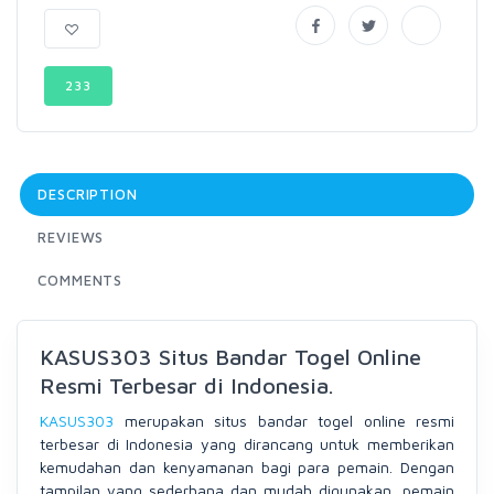
233
DESCRIPTION
REVIEWS
COMMENTS
KASUS303 Situs Bandar Togel Online
Resmi Terbesar di Indonesia.
KASUS303
merupakan situs bandar togel online resmi
terbesar di Indonesia yang dirancang untuk memberikan
kemudahan dan kenyamanan bagi para pemain. Dengan
tampilan yang sederhana dan mudah digunakan, pemain