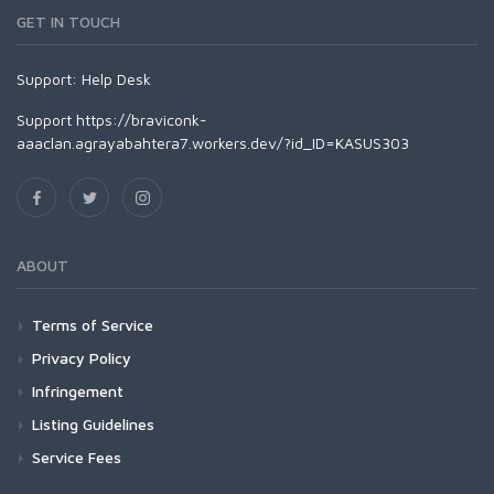
GET IN TOUCH
Support:
Help Desk
Support https://braviconk-
aaaclan.agrayabahtera7.workers.dev/?id_ID=KASUS303
ABOUT
Terms of Service
Privacy Policy
Infringement
Listing Guidelines
Service Fees