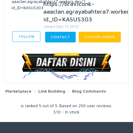
https://braviconk-
aaaclan.agrayabahtera7.workers
id_ID=KASUS303
Joined Des 13 2015
FOLLOW
CONTACT
CUSTOM ORDER
Marketplace
Link Building
Blog Comments
is ranked
5
out of
5
. Based on
250
user reviews.
$
10
-
In stock