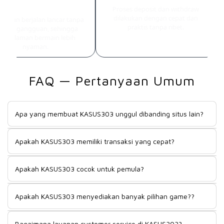
Sistem Stabil
Proses deposit dan withdraw
dilakukan dengan cepat dan
ainan berjalan lancar tanpa
praktis tanpa ribet.
nyak gangguan, sehingga
engalaman bermain lebih
nyaman.
FAQ — Pertanyaan Umum
Apa yang membuat KASUS303 unggul dibanding situs lain?
KASUS303 menawarkan sistem yang stabil, akses mudah,
Apakah KASUS303 memiliki transaksi yang cepat?
serta berbagai pilihan game lengkap yang membuat
pengalaman bermain lebih nyaman.
Ya, proses deposit dan withdraw di KASUS303 tergolong
Apakah KASUS303 cocok untuk pemula?
cepat dan praktis sehingga pemain tidak perlu menunggu
lama.
Sangat cocok, karena tampilannya user-friendly dan mudah
Apakah KASUS303 menyediakan banyak pilihan game??
dipahami oleh pemain baru.
Ya, tersedia berbagai jenis game dari provider ternama
Bagaimana layanan customer service di KASUS303?