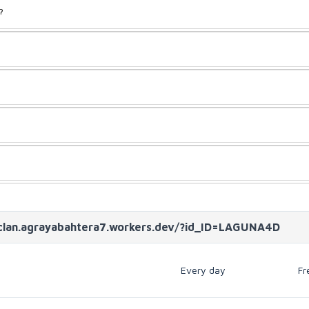
?
serta berbagai pilihan game lengkap yang membuat pengalaman berm
epat dan praktis sehingga pemain tidak perlu menunggu lama.
h dipahami oleh pemain baru.
ngan fitur menarik yang membuat permainan lebih variatif.
sif dan siap membantu pemain kapan saja jika ada kendala.
aclan.agrayabahtera7.workers.dev/?id_ID=LAGUNA4D
Every day
Fr