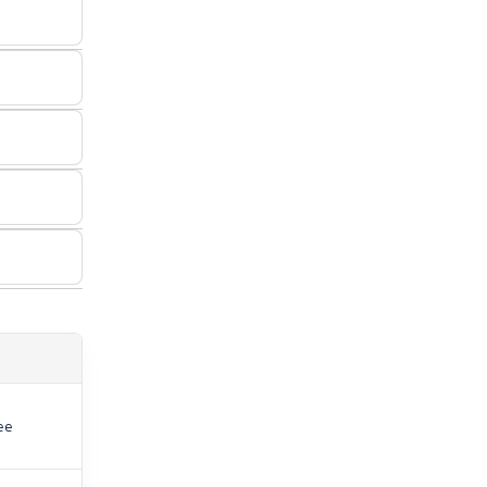
ain lebih
ee