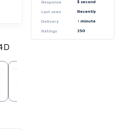
3
second
Response
Recently
Last seen
1
minute
Delivery
250
Ratings
A4D
Daffa Alfarizi
Alvaro
lu
13 menit yang lalu
Tampilan User-Friendly
i
Desain situs sederhana dan mudah dipahami, cocok
Bonus d
untuk pemula maupun pemain lama.
jadi b