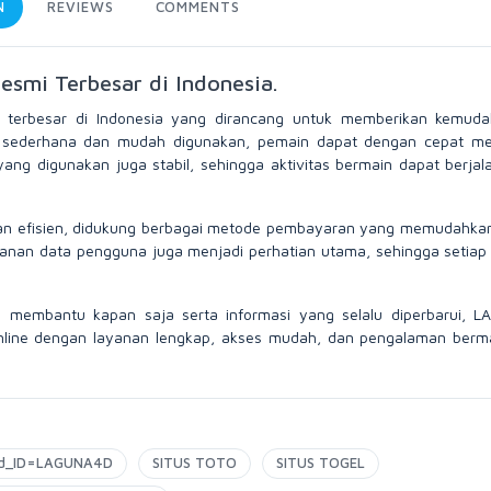
N
REVIEWS
COMMENTS
smi Terbesar di Indonesia.
i terbesar di Indonesia yang dirancang untuk memberikan kemud
 sederhana dan mudah digunakan, pemain dapat dengan cepat m
yang digunakan juga stabil, sehingga aktivitas bermain dapat berjal
dan efisien, didukung berbagai metode pembayaran yang memudahka
nan data pengguna juga menjadi perhatian utama, sehingga setiap a
 membantu kapan saja serta informasi yang selalu diperbarui, 
 online dengan layanan lengkap, akses mudah, dan pengalaman berm
/?id_ID=LAGUNA4D
SITUS TOTO
SITUS TOGEL