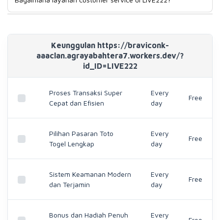
dengan fitur menarik yang membuat permainan lebih
variatif.
LIVE222 memiliki layanan customer service yang responsif
dan siap membantu pemain kapan saja jika ada kendala.
Keunggulan https://braviconk-
aaaclan.agrayabahtera7.workers.dev/?
id_ID=LIVE222
Proses Transaksi Super
Every
Free
Cepat dan Efisien
day
Pilihan Pasaran Toto
Every
Free
Togel Lengkap
day
Sistem Keamanan Modern
Every
Free
dan Terjamin
day
Bonus dan Hadiah Penuh
Every
Free