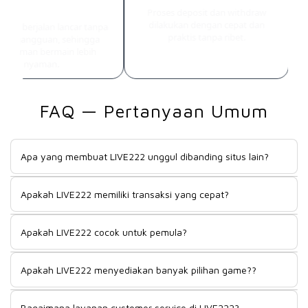
Sistem Stabil
Proses deposit dan withdraw
dilakukan dengan cepat dan
nan berjalan lancar tanpa
praktis tanpa ribet.
yak gangguan, sehingga
galaman bermain lebih
nyaman.
FAQ — Pertanyaan Umum
Apa yang membuat LIVE222 unggul dibanding situs lain?
LIVE222 menawarkan sistem yang stabil, akses mudah,
Apakah LIVE222 memiliki transaksi yang cepat?
serta berbagai pilihan game lengkap yang membuat
pengalaman bermain lebih nyaman.
Ya, proses deposit dan withdraw di LIVE222 tergolong cepat
Apakah LIVE222 cocok untuk pemula?
dan praktis sehingga pemain tidak perlu menunggu lama.
Sangat cocok, karena tampilannya user-friendly dan mudah
Apakah LIVE222 menyediakan banyak pilihan game??
dipahami oleh pemain baru.
Ya, tersedia berbagai jenis game dari provider ternama
Bagaimana layanan customer service di LIVE222?