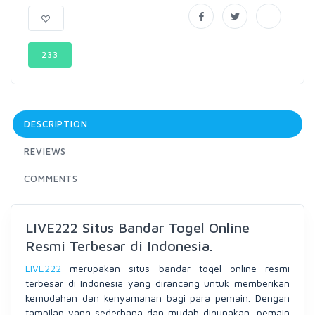
233
DESCRIPTION
REVIEWS
COMMENTS
LIVE222 Situs Bandar Togel Online
Resmi Terbesar di Indonesia.
LIVE222
merupakan situs bandar togel online resmi
terbesar di Indonesia yang dirancang untuk memberikan
kemudahan dan kenyamanan bagi para pemain. Dengan
tampilan yang sederhana dan mudah digunakan, pemain