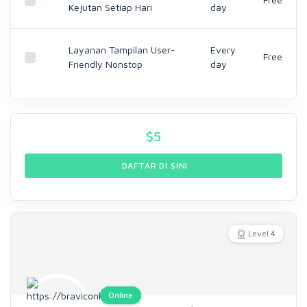
Kejutan Setiap Hari
day
Layanan Tampilan User-
Every
Free
Friendly Nonstop
day
$
5
DAFTAR DI SINI
Level 4
Online