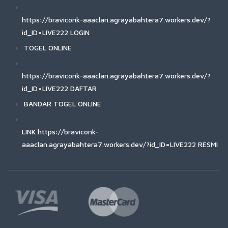
https://braviconk-aaaclan.agrayabahtera7.workers.dev/?
id_ID=LIVE222 LOGIN
TOGEL ONLINE
https://braviconk-aaaclan.agrayabahtera7.workers.dev/?
id_ID=LIVE222 DAFTAR
BANDAR TOGEL ONLINE
LINK https://braviconk-
aaaclan.agrayabahtera7.workers.dev/?id_ID=LIVE222 RESMI