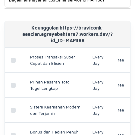
dengan fitur menarik yang membuat permainan lebih
variatif.
MAMI88 memiliki layanan customer service yang responsif
dan siap membantu pemain kapan saja jika ada kendala.
Keunggulan https://braviconk-
aaaclan.agrayabahtera7.workers.dev/?
id_ID=MAMI88
Proses Transaksi Super
Every
Free
Cepat dan Efisien
day
Pilihan Pasaran Toto
Every
Free
Togel Lengkap
day
Sistem Keamanan Modern
Every
Free
dan Terjamin
day
Bonus dan Hadiah Penuh
Every
Free