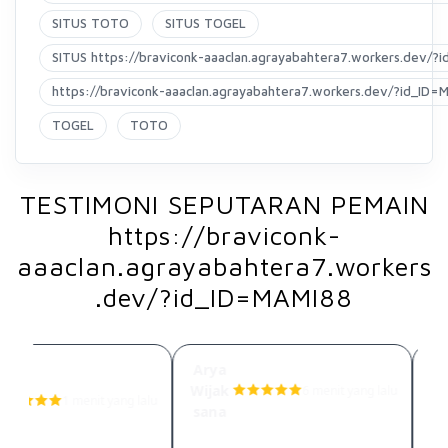
SITUS TOTO
SITUS TOGEL
SITUS https://braviconk-aaaclan.agrayabahtera7.workers.dev/?
https://braviconk-aaaclan.agrayabahtera7.workers.dev/?id_ID
TOGEL
TOTO
TESTIMONI SEPUTARAN PEMAIN
https://braviconk-
aaaclan.agrayabahtera7.workers
.dev/?id_ID=MAMI88
Arya
Ra
Wijak
g
6 menit yang lalu
1 menit yang lalu
sana
Sa
tr
Transaksi Cepat