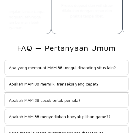
Sistem Stabil
Proses deposit dan withdraw
dilakukan dengan cepat dan
an berjalan lancar tanpa
T
praktis tanpa ribet.
k gangguan, sehingga
alaman bermain lebih
nyaman.
FAQ — Pertanyaan Umum
Apa yang membuat MAMI88 unggul dibanding situs lain?
MAMI88 menawarkan sistem yang stabil, akses mudah,
Apakah MAMI88 memiliki transaksi yang cepat?
serta berbagai pilihan game lengkap yang membuat
pengalaman bermain lebih nyaman.
Ya, proses deposit dan withdraw di MAMI88 tergolong cepat
Apakah MAMI88 cocok untuk pemula?
dan praktis sehingga pemain tidak perlu menunggu lama.
Sangat cocok, karena tampilannya user-friendly dan mudah
Apakah MAMI88 menyediakan banyak pilihan game??
dipahami oleh pemain baru.
Ya, tersedia berbagai jenis game dari provider ternama
Bagaimana layanan customer service di MAMI88?