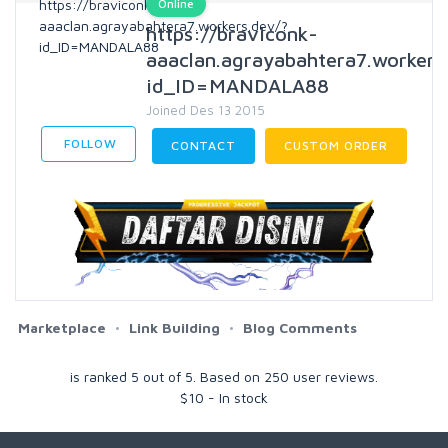
Online
https://braviconk-
aaaclan.agrayabahtera7.workers
id_ID=MANDALA88
Joined Des 13 2015
FOLLOW
CONTACT
CUSTOM ORDER
Marketplace
Link Building
Blog Comments
is ranked
5
out of
5
. Based on
250
user reviews.
$
10
-
In stock