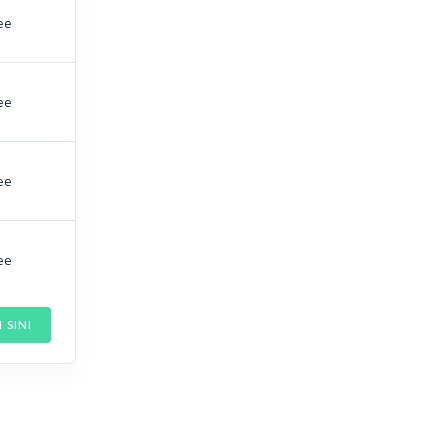
ee
ee
ee
ee
 SINI