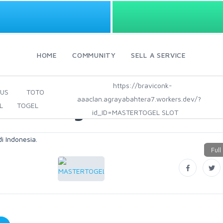
HOME
COMMUNITY
SELL A SERVICE
https://braviconk-
TUS
TOTO
aaaclan.agrayabahtera7.workers.dev/?
dar Togel Online Resmi T
L
TOGEL
id_ID=MASTERTOGEL SLOT