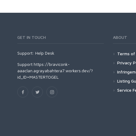
GET IN TOUCH
ABOUT
Support:
Help Desk
Terms of 
Privacy P
Support https://braviconk-
aaaclan.agrayabahtera7.workers.dev/?
Infringe
id_ID=MASTERTOGEL
Listing Gu
Service F