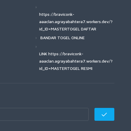
https://braviconk-
aaaclan.agrayabahtera7.workers.dev/?
id_ID=MASTERTOGEL DAFTAR
BANDAR TOGEL ONLINE
LINK https://braviconk-
aaaclan.agrayabahtera7.workers.dev/?
id_ID=MASTERTOGEL RESMI