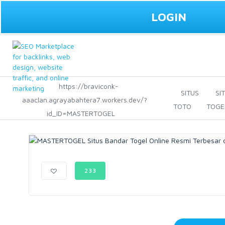
LOGIN
https://braviconk-
SITUS
SI
aaaclan.agrayabahtera7.workers.dev/?
MASTERTOGEL Situs Ban
TOTO
TOGE
id_ID=MASTERTOGEL
233