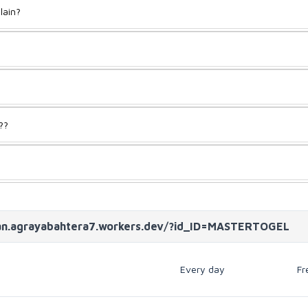
lain?
ah, serta berbagai pilihan game lengkap yang membuat pengalaman
g cepat dan praktis sehingga pemain tidak perlu menunggu lama.
h dipahami oleh pemain baru.
??
ngan fitur menarik yang membuat permainan lebih variatif.
ponsif dan siap membantu pemain kapan saja jika ada kendala.
lan.agrayabahtera7.workers.dev/?id_ID=MASTERTOGEL
Every day
Fr