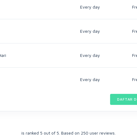
Every day
Fr
Every day
Fr
ari
Every day
Fr
Every day
Fr
DAFTAR DI
is ranked
5
out of
5
. Based on
250
user reviews.