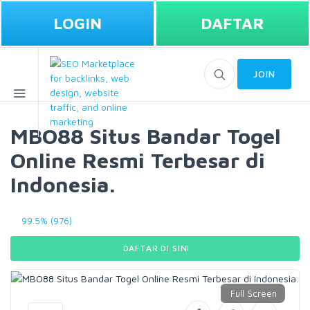
LOGIN
DAFTAR
JOIN
MBO88 Situs Bandar Togel
Online Resmi Terbesar di
Indonesia.
99.5% (976)
DAFTAR DI SINI