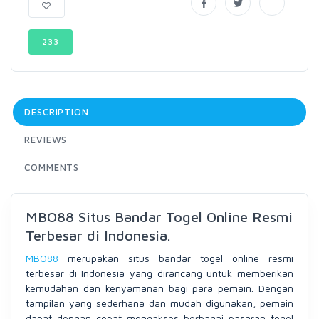
233
DESCRIPTION
REVIEWS
COMMENTS
MBO88 Situs Bandar Togel Online Resmi
Terbesar di Indonesia.
MBO88
merupakan situs bandar togel online resmi
terbesar di Indonesia yang dirancang untuk memberikan
kemudahan dan kenyamanan bagi para pemain. Dengan
tampilan yang sederhana dan mudah digunakan, pemain
dapat dengan cepat mengakses berbagai pasaran togel