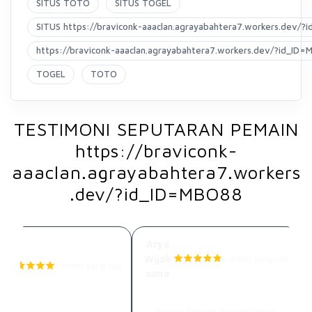
SITUS TOTO
SITUS TOGEL
SITUS https://braviconk-aaaclan.agrayabahtera7.workers.dev/
https://braviconk-aaaclan.agrayabahtera7.workers.dev/?id_I
TOGEL
TOTO
TESTIMONI SEPUTARAN PEMAIN
https://braviconk-
aaaclan.agrayabahtera7.workers
.dev/?id_ID=MBO88
n
Arya
Wijak
6 menit yang lalu
1 menit yang lalu
m
sana
Transaksi Cepat
Sistem Stabil
Proses deposit dan withdraw