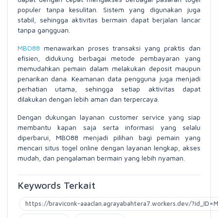
populer tanpa kesulitan. Sistem yang digunakan juga
stabil, sehingga aktivitas bermain dapat berjalan lancar
tanpa gangguan.
MBO88
menawarkan proses transaksi yang praktis dan
efisien, didukung berbagai metode pembayaran yang
memudahkan pemain dalam melakukan deposit maupun
penarikan dana. Keamanan data pengguna juga menjadi
perhatian utama, sehingga setiap aktivitas dapat
dilakukan dengan lebih aman dan terpercaya.
Dengan dukungan layanan customer service yang siap
membantu kapan saja serta informasi yang selalu
diperbarui, MBO88 menjadi pilihan bagi pemain yang
mencari situs togel online dengan layanan lengkap, akses
mudah, dan pengalaman bermain yang lebih nyaman.
Keywords Terkait
https://braviconk-aaaclan.agrayabahtera7.workers.dev/?id_ID