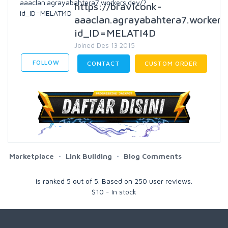
https://braviconk-
aaaclan.agrayabahtera7.workers
id_ID=MELATI4D
Joined Des 13 2015
FOLLOW
CONTACT
CUSTOM ORDER
Marketplace
Link Building
Blog Comments
is ranked
5
out of
5
. Based on
250
user reviews.
$
10
-
In stock