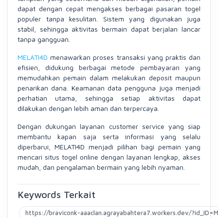
dapat dengan cepat mengakses berbagai pasaran togel
populer tanpa kesulitan. Sistem yang digunakan juga
stabil, sehingga aktivitas bermain dapat berjalan lancar
tanpa gangguan.
MELATI4D
menawarkan proses transaksi yang praktis dan
efisien, didukung berbagai metode pembayaran yang
memudahkan pemain dalam melakukan deposit maupun
penarikan dana. Keamanan data pengguna juga menjadi
perhatian utama, sehingga setiap aktivitas dapat
dilakukan dengan lebih aman dan terpercaya.
Dengan dukungan layanan customer service yang siap
membantu kapan saja serta informasi yang selalu
diperbarui, MELATI4D menjadi pilihan bagi pemain yang
mencari situs togel online dengan layanan lengkap, akses
mudah, dan pengalaman bermain yang lebih nyaman.
Keywords Terkait
https://braviconk-aaaclan.agrayabahtera7.workers.dev/?id_ID