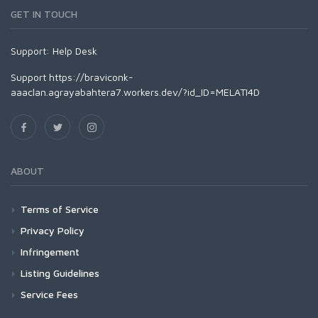
GET IN TOUCH
Support:
Help Desk
Support https://braviconk-
aaaclan.agrayabahtera7.workers.dev/?id_ID=MELATI4D
ABOUT
Terms of Service
Privacy Policy
Infringement
Listing Guidelines
Service Fees