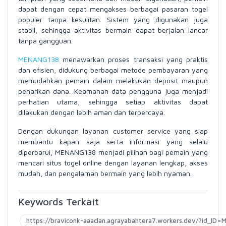
dapat dengan cepat mengakses berbagai pasaran togel
populer tanpa kesulitan. Sistem yang digunakan juga
stabil, sehingga aktivitas bermain dapat berjalan lancar
tanpa gangguan.
MENANG138
menawarkan proses transaksi yang praktis
dan efisien, didukung berbagai metode pembayaran yang
memudahkan pemain dalam melakukan deposit maupun
penarikan dana. Keamanan data pengguna juga menjadi
perhatian utama, sehingga setiap aktivitas dapat
dilakukan dengan lebih aman dan terpercaya.
Dengan dukungan layanan customer service yang siap
membantu kapan saja serta informasi yang selalu
diperbarui, MENANG138 menjadi pilihan bagi pemain yang
mencari situs togel online dengan layanan lengkap, akses
mudah, dan pengalaman bermain yang lebih nyaman.
Keywords Terkait
https://braviconk-aaaclan.agrayabahtera7.workers.dev/?id_ID