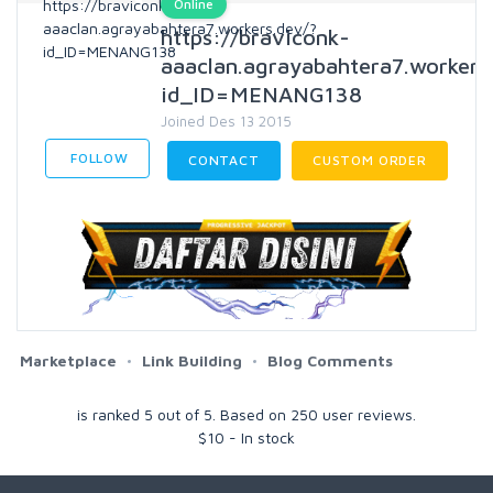
Online
https://braviconk-
aaaclan.agrayabahtera7.workers
id_ID=MENANG138
Joined Des 13 2015
FOLLOW
CONTACT
CUSTOM ORDER
Marketplace
Link Building
Blog Comments
is ranked
5
out of
5
. Based on
250
user reviews.
$
10
-
In stock