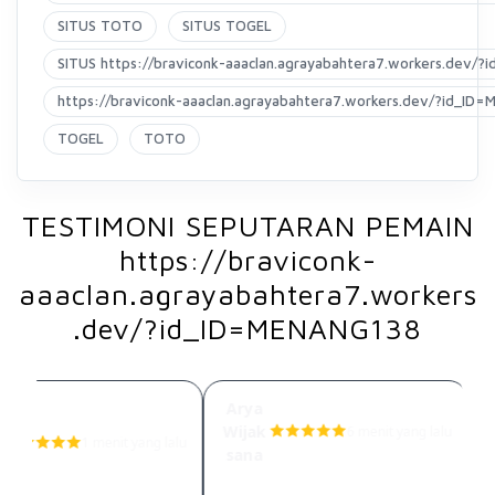
SITUS TOTO
SITUS TOGEL
SITUS https://braviconk-aaaclan.agrayabahtera7.workers.dev/
https://braviconk-aaaclan.agrayabahtera7.workers.dev/?id_I
TOGEL
TOTO
TESTIMONI SEPUTARAN PEMAIN
https://braviconk-
aaaclan.agrayabahtera7.workers
.dev/?id_ID=MENANG138
Arya
R
Wijak
6 menit yang lalu
1 menit yang lalu
sana
S
Transaksi Cepat