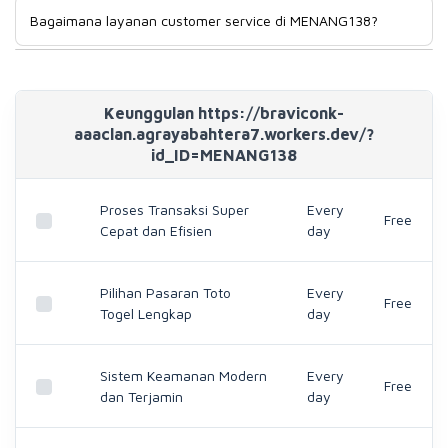
Ya, tersedia berbagai jenis game dari provider ternama
Bagaimana layanan customer service di MENANG138?
dengan fitur menarik yang membuat permainan lebih
variatif.
MENANG138 memiliki layanan customer service yang
responsif dan siap membantu pemain kapan saja jika ada
kendala.
Keunggulan https://braviconk-
aaaclan.agrayabahtera7.workers.dev/?
id_ID=MENANG138
Proses Transaksi Super
Every
Free
Cepat dan Efisien
day
Pilihan Pasaran Toto
Every
Free
Togel Lengkap
day
Sistem Keamanan Modern
Every
Free
dan Terjamin
day