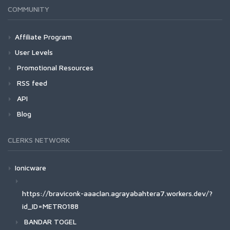
COMMUNITY
Affiliate Program
User Levels
Promotional Resources
RSS feed
API
Blog
CLERKS NETWORK
Ionicware
https://braviconk-aaaclan.agrayabahtera7.workers.dev/?
id_ID=METRO188
BANDAR TOGEL