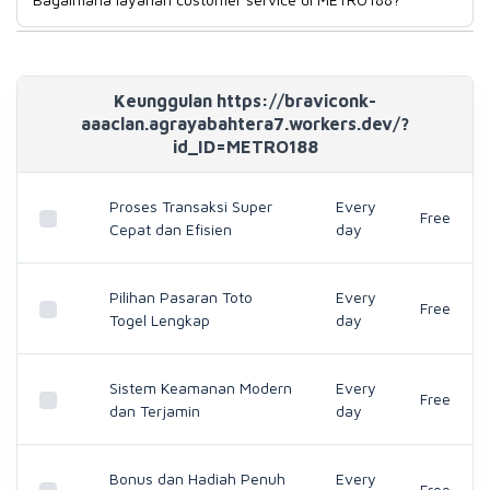
dengan fitur menarik yang membuat permainan lebih
variatif.
METRO188 memiliki layanan customer service yang
responsif dan siap membantu pemain kapan saja jika ada
kendala.
Keunggulan https://braviconk-
aaaclan.agrayabahtera7.workers.dev/?
id_ID=METRO188
Proses Transaksi Super
Every
Free
Cepat dan Efisien
day
Pilihan Pasaran Toto
Every
Free
Togel Lengkap
day
Sistem Keamanan Modern
Every
Free
dan Terjamin
day
Bonus dan Hadiah Penuh
Every
Free