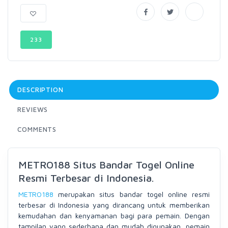
233
DESCRIPTION
REVIEWS
COMMENTS
METRO188 Situs Bandar Togel Online
Resmi Terbesar di Indonesia.
METRO188
merupakan situs bandar togel online resmi
terbesar di Indonesia yang dirancang untuk memberikan
kemudahan dan kenyamanan bagi para pemain. Dengan
tampilan yang sederhana dan mudah digunakan, pemain