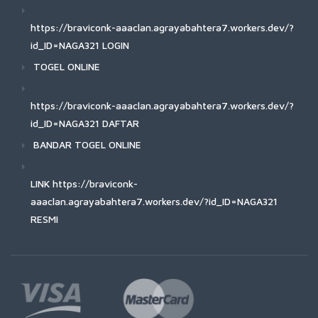
https://braviconk-aaaclan.agrayabahtera7.workers.dev/?
id_ID=NAGA321 LOGIN
TOGEL ONLINE
https://braviconk-aaaclan.agrayabahtera7.workers.dev/?
id_ID=NAGA321 DAFTAR
BANDAR TOGEL ONLINE
LINK https://braviconk-
aaaclan.agrayabahtera7.workers.dev/?id_ID=NAGA321
RESMI