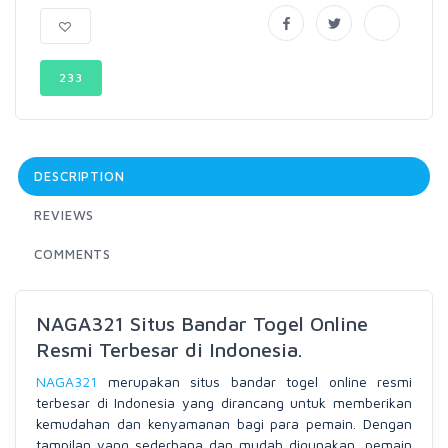
233
DESCRIPTION
REVIEWS
COMMENTS
NAGA321 Situs Bandar Togel Online
Resmi Terbesar di Indonesia.
NAGA321
merupakan situs bandar togel online resmi
terbesar di Indonesia yang dirancang untuk memberikan
kemudahan dan kenyamanan bagi para pemain. Dengan
tampilan yang sederhana dan mudah digunakan, pemain