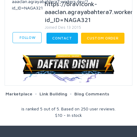
https://braviconk-
aaaclan.agrayabahtera7.workers
id_ID=NAGA321
Joined Des 13 2015
FOLLOW
CONTACT
CUSTOM ORDER
Marketplace
Link Building
Blog Comments
is ranked
5
out of
5
. Based on
250
user reviews.
$
10
-
In stock