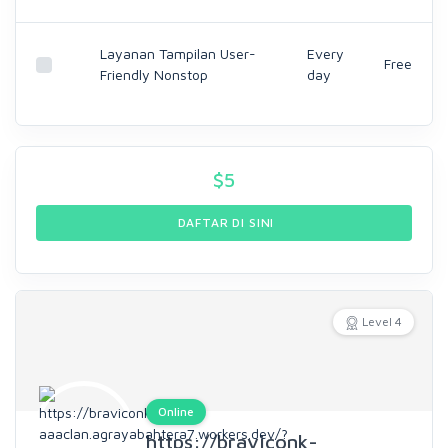
Layanan Tampilan User-
Every
Free
Friendly Nonstop
day
$
5
DAFTAR DI SINI
Level 4
Online
https://braviconk-