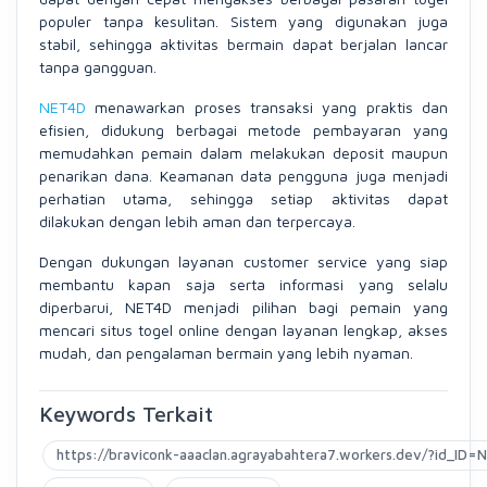
populer tanpa kesulitan. Sistem yang digunakan juga
stabil, sehingga aktivitas bermain dapat berjalan lancar
tanpa gangguan.
NET4D
menawarkan proses transaksi yang praktis dan
efisien, didukung berbagai metode pembayaran yang
memudahkan pemain dalam melakukan deposit maupun
penarikan dana. Keamanan data pengguna juga menjadi
perhatian utama, sehingga setiap aktivitas dapat
dilakukan dengan lebih aman dan terpercaya.
Dengan dukungan layanan customer service yang siap
membantu kapan saja serta informasi yang selalu
diperbarui, NET4D menjadi pilihan bagi pemain yang
mencari situs togel online dengan layanan lengkap, akses
mudah, dan pengalaman bermain yang lebih nyaman.
Keywords Terkait
https://braviconk-aaaclan.agrayabahtera7.workers.dev/?id_ID