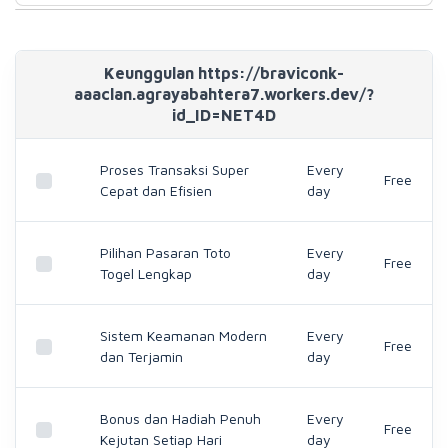
variatif.
NET4D memiliki layanan customer service yang responsif
dan siap membantu pemain kapan saja jika ada kendala.
Keunggulan https://braviconk-
aaaclan.agrayabahtera7.workers.dev/?
id_ID=NET4D
Proses Transaksi Super
Every
Free
Cepat dan Efisien
day
Pilihan Pasaran Toto
Every
Free
Togel Lengkap
day
Sistem Keamanan Modern
Every
Free
dan Terjamin
day
Bonus dan Hadiah Penuh
Every
Free
Kejutan Setiap Hari
day