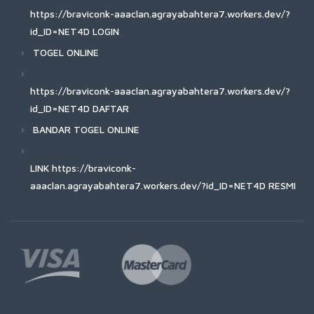
https://braviconk-aaaclan.agrayabahtera7.workers.dev/?
id_ID=NET4D LOGIN
TOGEL ONLINE
https://braviconk-aaaclan.agrayabahtera7.workers.dev/?
id_ID=NET4D DAFTAR
BANDAR TOGEL ONLINE
LINK https://braviconk-
aaaclan.agrayabahtera7.workers.dev/?id_ID=NET4D RESMI