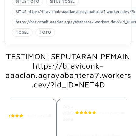
SITUS TOTO
SITUS TOGEL
SITUS https://braviconk-aaaclan.agrayabahtera7.workers.dev/
https://braviconk-aaaclan.agrayabahtera7.workers.dev/?id_ID
TOGEL
TOTO
TESTIMONI SEPUTARAN PEMAIN
https://braviconk-
aaaclan.agrayabahtera7.workers
.dev/?id_ID=NET4D
n
Arya
Wijak
6 menit yang lalu
1 menit yang lalu
m
sana
Transaksi Cepat
Sistem Stabil
Proses deposit dan withdraw