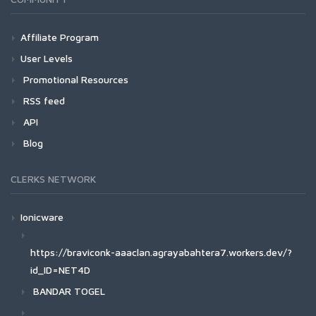
Affiliate Program
User Levels
Promotional Resources
RSS feed
API
Blog
CLERKS NETWORK
Ionicware
https://braviconk-aaaclan.agrayabahtera7.workers.dev/?
id_ID=NET4D
BANDAR TOGEL