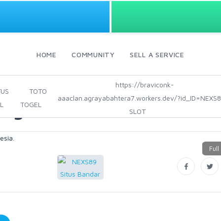
HOME
COMMUNITY
SELL A SERVICE
https://braviconk-
TUS
TOTO
aaaclan.agrayabahtera7.workers.dev/?id_ID=NEXS
ogel Online Resmi Terbesar
L
TOGEL
SLOT