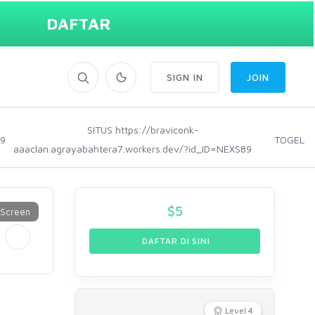
DAFTAR
SIGN IN
JOIN
SITUS https://braviconk-
89
TOGEL
 di Indonesia.
aaaclan.agrayabahtera7.workers.dev/?id_ID=NEXS89
$
5
DAFTAR DI SINI
Level 4