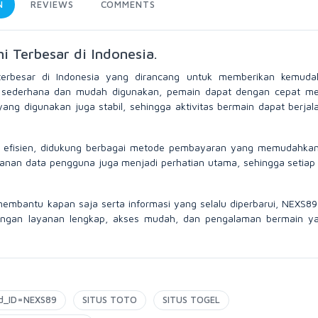
N
REVIEWS
COMMENTS
 Terbesar di Indonesia.
terbesar di Indonesia yang dirancang untuk memberikan kemud
 sederhana dan mudah digunakan, pemain dapat dengan cepat m
yang digunakan juga stabil, sehingga aktivitas bermain dapat berjal
n efisien, didukung berbagai metode pembayaran yang memudahka
nan data pengguna juga menjadi perhatian utama, sehingga setiap a
embantu kapan saja serta informasi yang selalu diperbarui, NEXS89
 dengan layanan lengkap, akses mudah, dan pengalaman bermain ya
?id_ID=NEXS89
SITUS TOTO
SITUS TOGEL