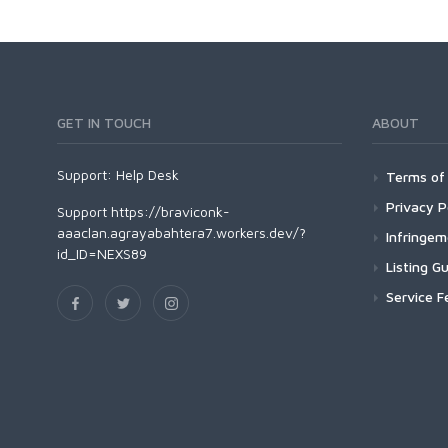
GET IN TOUCH
ABOUT
Support:
Help Desk
Terms of 
Privacy P
Support https://braviconk-
aaaclan.agrayabahtera7.workers.dev/?
Infringe
id_ID=NEXS89
Listing Gu
Service F