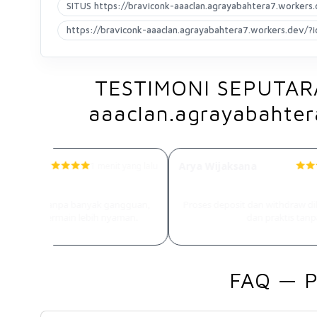
SITUS https://braviconk-aaaclan.agrayabahtera7.worker
https://braviconk-aaaclan.agrayabahtera7.workers.dev/
TESTIMONI SEPUTARA
aaaclan.agrayabahte
a
Arya Wijaksana
1 menit yang lalu
Sistem Stabil
Transaksi Ce
an lancar tanpa banyak gangguan,
Proses deposit dan withdraw dil
alaman bermain lebih nyaman.
dan praktis tanpa 
FAQ — 