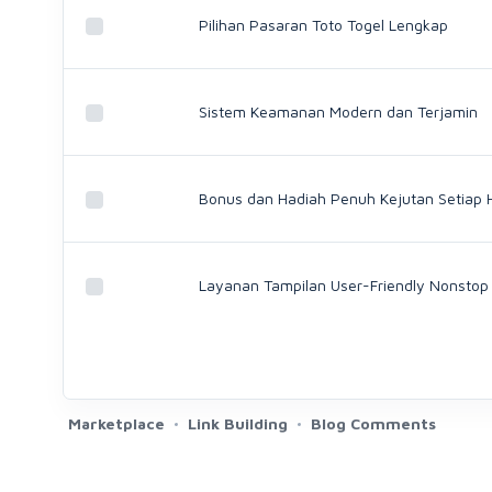
Pilihan Pasaran Toto Togel Lengkap
Sistem Keamanan Modern dan Terjamin
Bonus dan Hadiah Penuh Kejutan Setiap H
Layanan Tampilan User-Friendly Nonstop
Marketplace
Link Building
Blog Comments