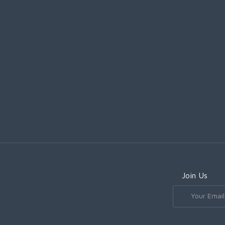
Join Us