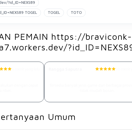
s.dev/?id_ID=NEXS89
?id_ID=NEXS89 TOGEL
TOGEL
TOTO
N PEMAIN https://braviconk-
ra7.workers.dev/?id_ID=NEXS8
Rangga Saputra
6 menit yang lalu
10 menit ya
pat
Pilihan Game Lengkap
akukan dengan cepat
Tersedia banyak jenis game dari berbagai provide
ribet.
tidak mudah bosan.
Pertanyaan Umum