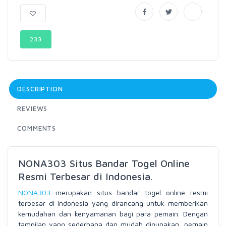
233
DESCRIPTION
REVIEWS
COMMENTS
NONA303 Situs Bandar Togel Online
Resmi Terbesar di Indonesia.
NONA303
merupakan situs bandar togel online resmi
terbesar di Indonesia yang dirancang untuk memberikan
kemudahan dan kenyamanan bagi para pemain. Dengan
tampilan yang sederhana dan mudah digunakan, pemain