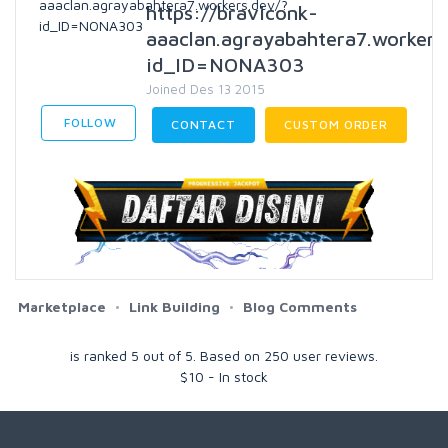
https://braviconk-
aaaclan.agrayabahtera7.workers
id_ID=NONA303
Joined Des 13 2015
FOLLOW
CONTACT
CUSTOM ORDER
Marketplace
Link Building
Blog Comments
is ranked
5
out of
5
. Based on
250
user reviews.
$
10
-
In stock