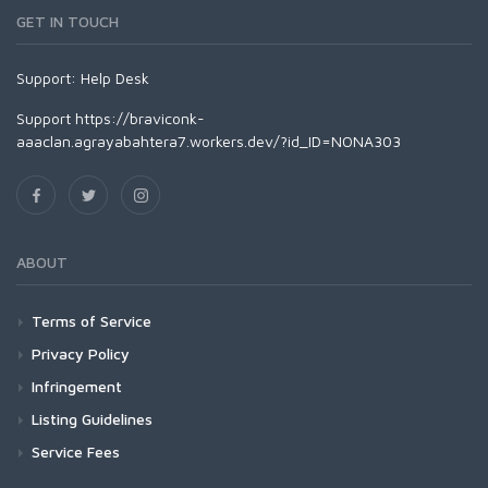
GET IN TOUCH
Support:
Help Desk
Support https://braviconk-
aaaclan.agrayabahtera7.workers.dev/?id_ID=NONA303
ABOUT
Terms of Service
Privacy Policy
Infringement
Listing Guidelines
Service Fees