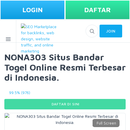
LOGIN
DAFTAR
JOIN
NONA303 Situs Bandar
Togel Online Resmi Terbesar
di Indonesia.
99.5% (976)
DAFTAR DI SINI