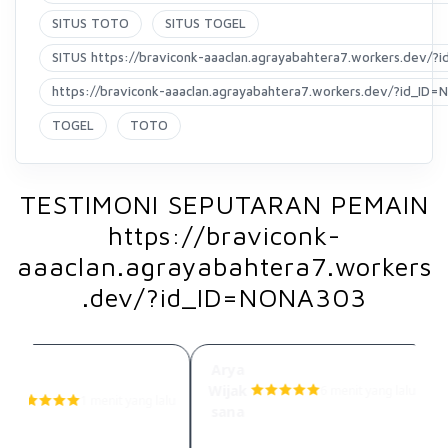
SITUS TOTO
SITUS TOGEL
SITUS https://braviconk-aaaclan.agrayabahtera7.workers.dev/
https://braviconk-aaaclan.agrayabahtera7.workers.dev/?id_I
TOGEL
TOTO
TESTIMONI SEPUTARAN PEMAIN
https://braviconk-
aaaclan.agrayabahtera7.workers
.dev/?id_ID=NONA303
n
Arya
Wijak
6 menit yang lalu
1 menit yang lalu
m
sana
Transaksi Cepat