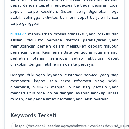
dapat dengan cepat mengakses berbagai pasaran togel
populer tanpa kesulitan. Sistem yang digunakan juga
stabil, sehingga aktivitas bermain dapat berjalan lancar
tanpa gangguan.
NONA77
menawarkan proses transaksi yang praktis dan
efisien, didukung berbagai metode pembayaran yang
memudahkan pemain dalam melakukan deposit maupun
penarikan dana. Keamanan data pengguna juga menjadi
perhatian utama, sehingga setiap aktivitas dapat
dilakukan dengan lebih aman dan terpercaya.
Dengan dukungan layanan customer service yang siap
membantu kapan saja serta informasi yang selalu
diperbarui, NONA77 menjadi pilihan bagi pemain yang
mencari situs togel online dengan layanan lengkap, akses
mudah, dan pengalaman bermain yang lebih nyaman.
Keywords Terkait
https://braviconk-aaaclan.agrayabahtera7.workers.dev/?id_ID