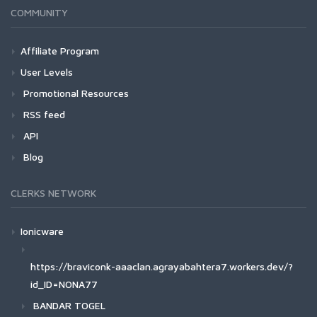
COMMUNITY
Affiliate Program
User Levels
Promotional Resources
RSS feed
API
Blog
CLERKS NETWORK
Ionicware
https://braviconk-aaaclan.agrayabahtera7.workers.dev/?
id_ID=NONA77
BANDAR TOGEL