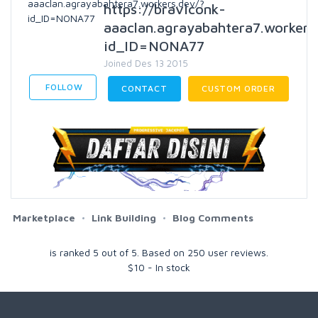
https://braviconk-
aaaclan.agrayabahtera7.workers
id_ID=NONA77
Joined Des 13 2015
FOLLOW
CONTACT
CUSTOM ORDER
Marketplace
Link Building
Blog Comments
is ranked
5
out of
5
. Based on
250
user reviews.
$
10
-
In stock