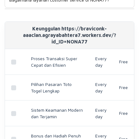
dengan fitur menarik yang membuat permainan lebih
variatif.
NONA77 memiliki layanan customer service yang responsif
dan siap membantu pemain kapan saja jika ada kendala.
Keunggulan https://braviconk-
aaaclan.agrayabahtera7.workers.dev/?
id_ID=NONA77
Proses Transaksi Super
Every
Free
Cepat dan Efisien
day
Pilihan Pasaran Toto
Every
Free
Togel Lengkap
day
Sistem Keamanan Modern
Every
Free
dan Terjamin
day
Bonus dan Hadiah Penuh
Every
Free