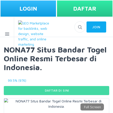
LOGIN
DAFTAR
JOIN
NONA77 Situs Bandar Togel
Online Resmi Terbesar di
Indonesia.
99.5% (976)
DAFTAR DI SINI