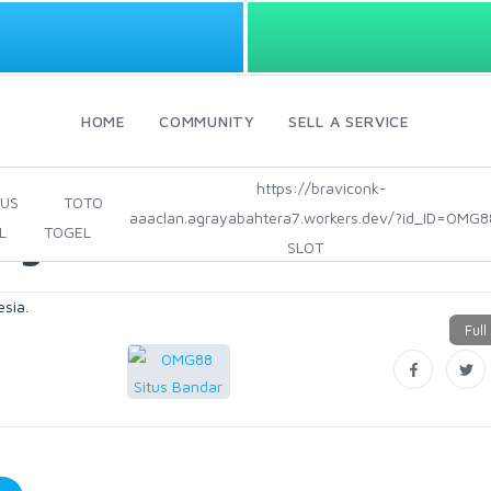
HOME
COMMUNITY
SELL A SERVICE
https://braviconk-
TUS
TOTO
aaaclan.agrayabahtera7.workers.dev/?id_ID=OMG8
gel Online Resmi Terbesar
L
TOGEL
SLOT