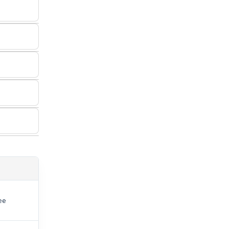
 lebih
ee