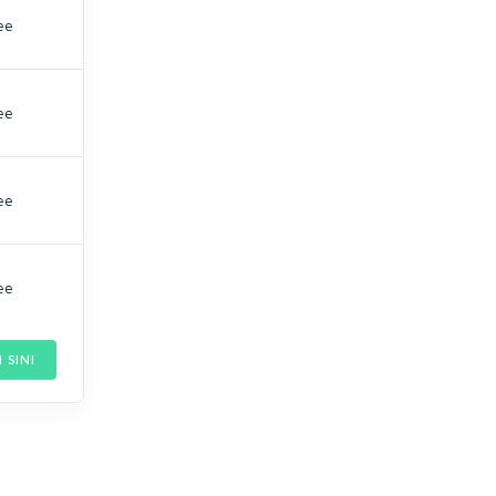
ee
ee
ee
ee
 SINI