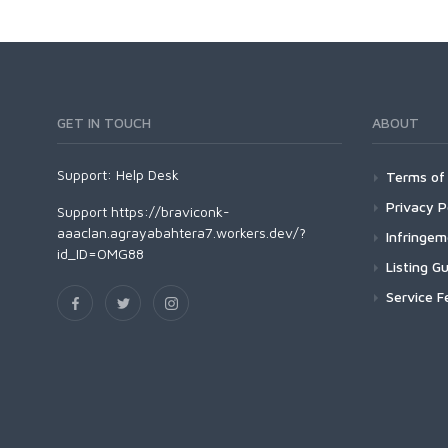
GET IN TOUCH
ABOUT
Support:
Help Desk
Terms of 
Privacy P
Support https://braviconk-
aaaclan.agrayabahtera7.workers.dev/?
Infringe
id_ID=OMG88
Listing Gu
Service F