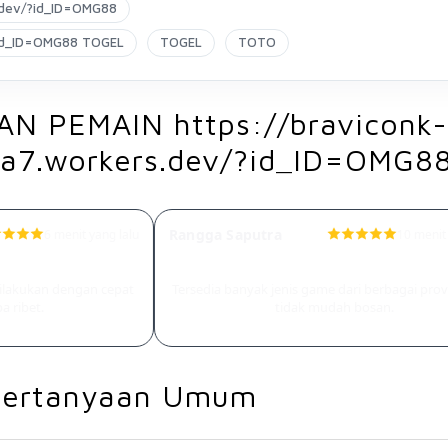
s.dev/?id_ID=OMG88
/?id_ID=OMG88 TOGEL
TOGEL
TOTO
N PEMAIN https://braviconk-
ra7.workers.dev/?id_ID=OMG8
Rangga Saputra
6 menit yang lalu
10 menit y
pat
Pilihan Game Lengkap
lakukan dengan cepat
Tersedia banyak jenis game dari berbagai provide
 ribet.
tidak mudah bosan.
Pertanyaan Umum