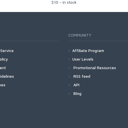
$
10
-
In stock
COMMUNITY
Service
Affiliate Program
olicy
User Levels
ment
Promotional Resources
idelines
RSS feed
ees
API
Blog