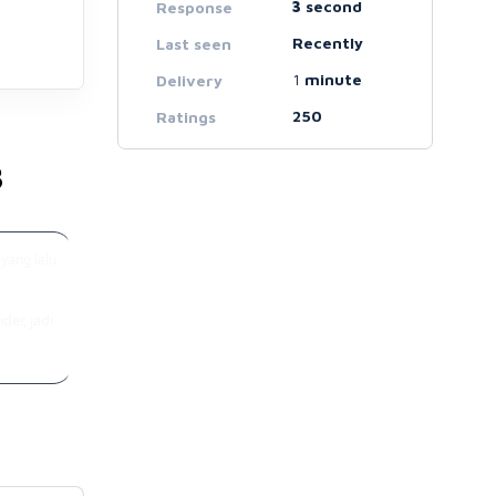
3
second
Response
Recently
Last seen
1
minute
Delivery
250
Ratings
8
Daffa Alfarizi
A
ang lalu
13 menit yang lalu
Tampilan User-Friendly
r, jadi
Desain situs sederhana dan mudah dipahami, cocok
Bo
untuk pemula maupun pemain lama.