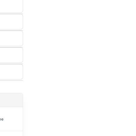
in lebih
ee