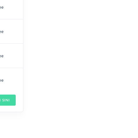
ee
ee
ee
ee
 SINI