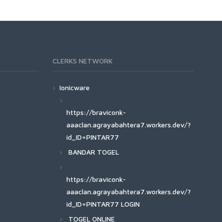
CLERKS NETWORK
Ionicware
https://braviconk-
aaaclan.agrayabahtera7.workers.dev/?
id_ID=PINTAR77
BANDAR TOGEL
https://braviconk-
aaaclan.agrayabahtera7.workers.dev/?
id_ID=PINTAR77 LOGIN
TOGEL ONLINE