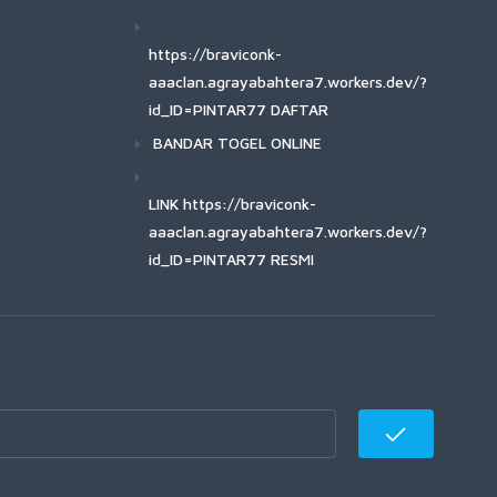
https://braviconk-
aaaclan.agrayabahtera7.workers.dev/?
id_ID=PINTAR77 DAFTAR
BANDAR TOGEL ONLINE
LINK https://braviconk-
aaaclan.agrayabahtera7.workers.dev/?
id_ID=PINTAR77 RESMI