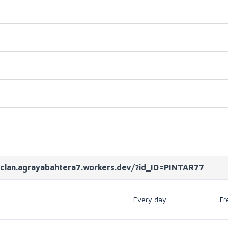
erta berbagai pilihan game lengkap yang membuat pengalaman berma
pat dan praktis sehingga pemain tidak perlu menunggu lama.
h dipahami oleh pemain baru.
ngan fitur menarik yang membuat permainan lebih variatif.
if dan siap membantu pemain kapan saja jika ada kendala.
aclan.agrayabahtera7.workers.dev/?id_ID=PINTAR77
Every day
Fr