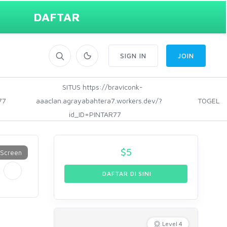
DAFTAR
SIGN IN
JOIN
SITUS https://braviconk-
77
aaaclan.agrayabahtera7.workers.dev/?
TOGEL
ar di Indonesia.
id_ID=PINTAR77
$
5
DAFTAR DI SINI
Level 4