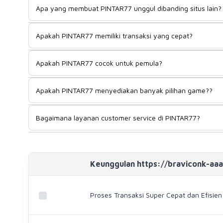
Apa yang membuat PINTAR77 unggul dibanding situs lain?
PINTAR77 menawarkan sistem yang stabil, akses mudah, s
Apakah PINTAR77 memiliki transaksi yang cepat?
nyaman.
Ya, proses deposit dan withdraw di PINTAR77 tergolong ce
Apakah PINTAR77 cocok untuk pemula?
Sangat cocok, karena tampilannya user-friendly dan muda
Apakah PINTAR77 menyediakan banyak pilihan game??
Ya, tersedia berbagai jenis game dari provider ternama de
Bagaimana layanan customer service di PINTAR77?
PINTAR77 memiliki layanan customer service yang respons
Keunggulan https://braviconk-aa
Proses Transaksi Super Cepat dan Efisien