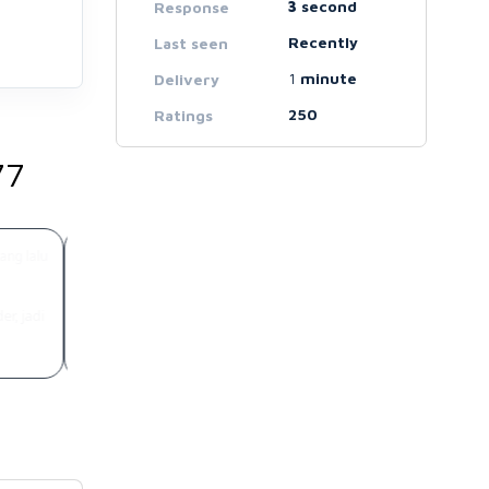
3
second
Response
Recently
Last seen
1
minute
Delivery
250
Ratings
77
Daffa Alfarizi
Al
ng lalu
13 menit yang lalu
Tampilan User-Friendly
, jadi
Desain situs sederhana dan mudah dipahami, cocok
Bon
untuk pemula maupun pemain lama.
j