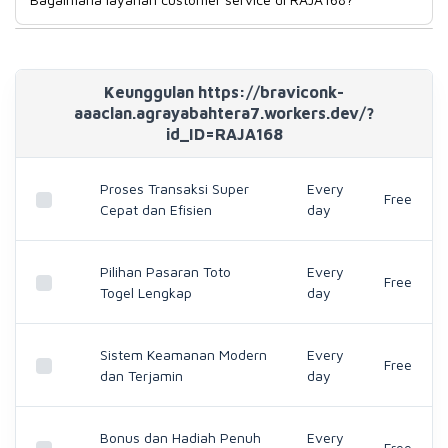
dengan fitur menarik yang membuat permainan lebih
variatif.
RAJA168 memiliki layanan customer service yang responsif
dan siap membantu pemain kapan saja jika ada kendala.
Keunggulan https://braviconk-
aaaclan.agrayabahtera7.workers.dev/?
id_ID=RAJA168
Proses Transaksi Super
Every
Free
Cepat dan Efisien
day
Pilihan Pasaran Toto
Every
Free
Togel Lengkap
day
Sistem Keamanan Modern
Every
Free
dan Terjamin
day
Bonus dan Hadiah Penuh
Every
Free