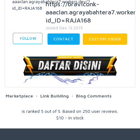
https://braviconk-
aaaclan.agrayabahtera7.workers
id_ID=RAJA168
Joined Des 13 2015
FOLLOW
CONTACT
CUSTOM ORDER
Marketplace
Link Building
Blog Comments
is ranked
5
out of
5
. Based on
250
user reviews.
$
10
-
In stock