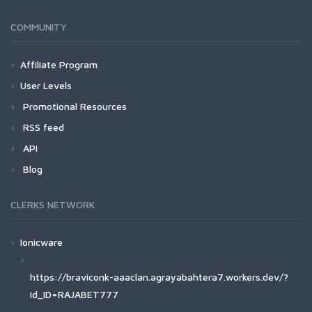
COMMUNITY
Affiliate Program
User Levels
Promotional Resources
RSS feed
API
Blog
CLERKS NETWORK
Ionicware
https://braviconk-aaaclan.agrayabahtera7.workers.dev/?
id_ID=RAJABET777