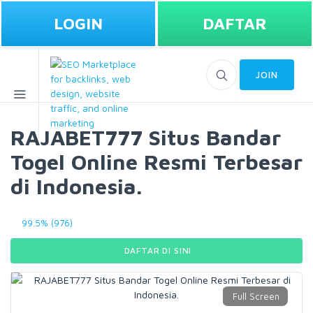
LOGIN
DAFTAR
JOIN
RAJABET777 Situs Bandar
Togel Online Resmi Terbesar
di Indonesia.
99.5% (976)
DAFTAR DI SINI