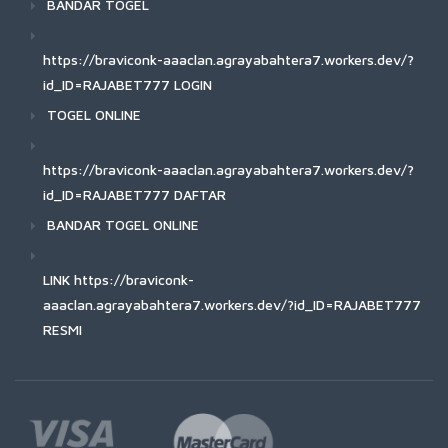
BANDAR TOGEL
https://braviconk-aaaclan.agrayabahtera7.workers.dev/?
id_ID=RAJABET777 LOGIN
TOGEL ONLINE
https://braviconk-aaaclan.agrayabahtera7.workers.dev/?
id_ID=RAJABET777 DAFTAR
BANDAR TOGEL ONLINE
LINK https://braviconk-
aaaclan.agrayabahtera7.workers.dev/?id_ID=RAJABET777
RESMI