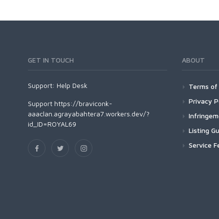
GET IN TOUCH
ABOUT
Support:
Help Desk
Terms of 
Privacy P
Support https://braviconk-
aaaclan.agrayabahtera7.workers.dev/?
Infringe
id_ID=ROYAL69
Listing Gu
Service F