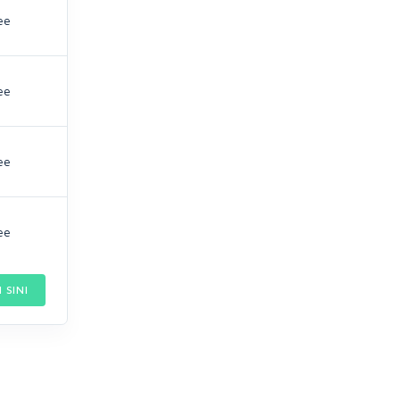
ee
ee
ee
ee
 SINI