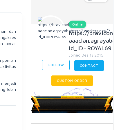
Online
ahan dan
https://braviconk-
engakses
aaaclan.agrayabahtera
an lancar
id_ID=ROYAL69
Joined Des 13 2015
n pemain
FOLLOW
CONTACT
ktivitas
CUSTOM ORDER
 menjadi
ng lebih