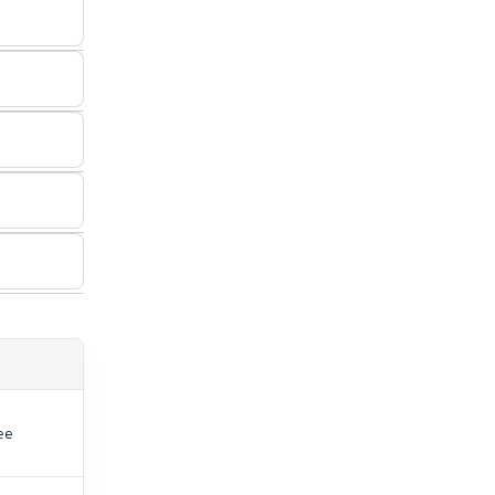
in lebih
ee