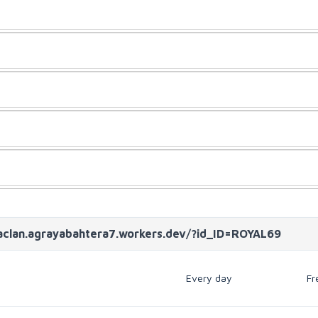
erta berbagai pilihan game lengkap yang membuat pengalaman berma
pat dan praktis sehingga pemain tidak perlu menunggu lama.
h dipahami oleh pemain baru.
ngan fitur menarik yang membuat permainan lebih variatif.
f dan siap membantu pemain kapan saja jika ada kendala.
aclan.agrayabahtera7.workers.dev/?id_ID=ROYAL69
Every day
Fr