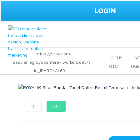
LOGIN
https://braviconk-
SITUS
SI
aaaclan.agrayabahtera7.workers.dev/?
ROYAL69 Situs Bandar 
TOTO
TOGE
id_ID=ROYAL69
233