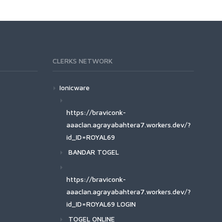
CLERKS NETWORK
Ionicware
https://braviconk-
aaaclan.agrayabahtera7.workers.dev/?
id_ID=ROYAL69
BANDAR TOGEL
https://braviconk-
aaaclan.agrayabahtera7.workers.dev/?
id_ID=ROYAL69 LOGIN
TOGEL ONLINE