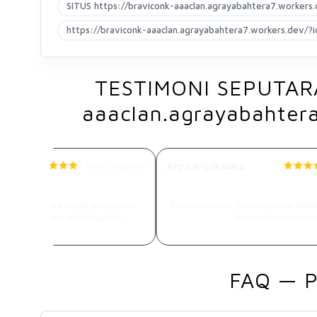
SITUS https://braviconk-aaaclan.agrayabahtera7.worker
https://braviconk-aaaclan.agrayabahtera7.workers.dev
TESTIMONI SEPUTARA
aaaclan.agrayabahter
Arya Wijaksana
1 menit yang lalu
istem Stabil
Transaksi Cepat
 lancar tanpa banyak gangguan,
Proses deposit dan withdraw dilak
aman bermain lebih nyaman.
dan praktis tanpa rib
FAQ — 