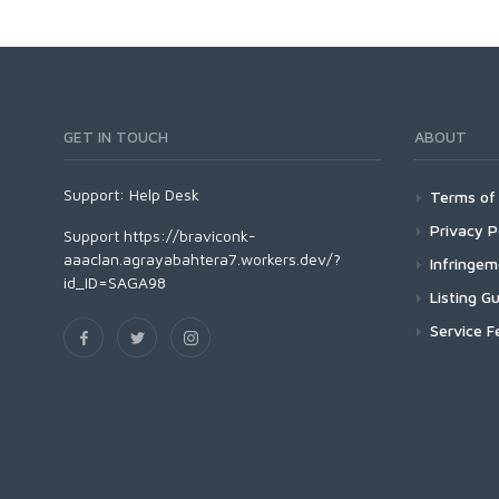
GET IN TOUCH
ABOUT
Support:
Help Desk
Terms of 
Privacy P
Support https://braviconk-
aaaclan.agrayabahtera7.workers.dev/?
Infringe
id_ID=SAGA98
Listing Gu
Service F