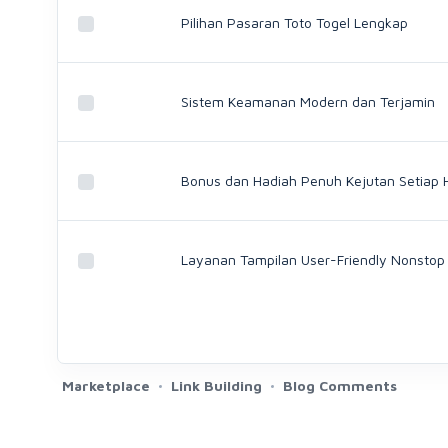
Pilihan Pasaran Toto Togel Lengkap
Sistem Keamanan Modern dan Terjamin
Bonus dan Hadiah Penuh Kejutan Setiap H
Layanan Tampilan User-Friendly Nonstop
Marketplace
Link Building
Blog Comments