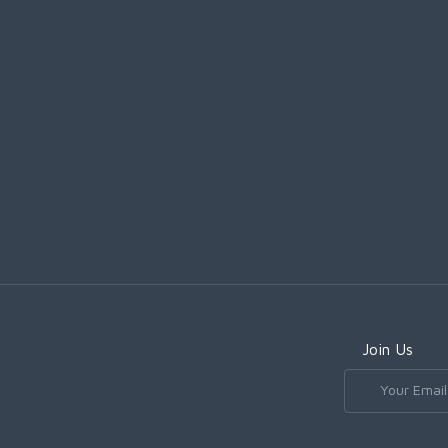
Join Us