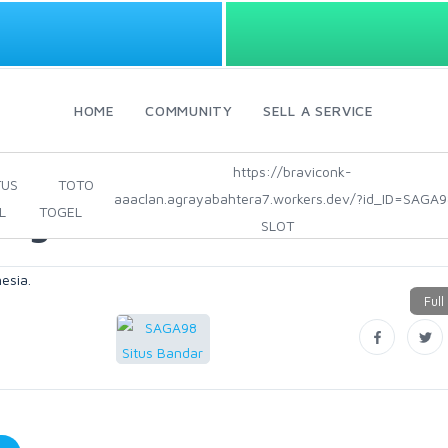
HOME
COMMUNITY
SELL A SERVICE
https://braviconk-
TUS
TOTO
aaaclan.agrayabahtera7.workers.dev/?id_ID=SAGA9
ogel Online Resmi Terbesa
L
TOGEL
SLOT