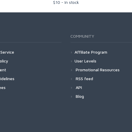
$
10
-
In stock
COMMUNITY
Service
Affiliate Program
olicy
User Levels
ment
Promotional Resources
idelines
RSS feed
ees
API
Blog