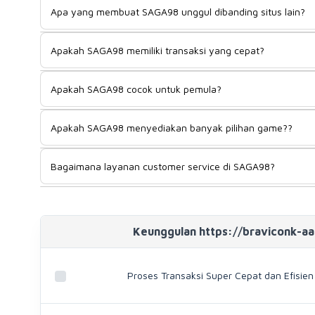
Apa yang membuat SAGA98 unggul dibanding situs lain?
SAGA98 menawarkan sistem yang stabil, akses mudah, se
Apakah SAGA98 memiliki transaksi yang cepat?
nyaman.
Ya, proses deposit dan withdraw di SAGA98 tergolong cep
Apakah SAGA98 cocok untuk pemula?
Sangat cocok, karena tampilannya user-friendly dan muda
Apakah SAGA98 menyediakan banyak pilihan game??
Ya, tersedia berbagai jenis game dari provider ternama de
Bagaimana layanan customer service di SAGA98?
SAGA98 memiliki layanan customer service yang responsif
Keunggulan https://braviconk-a
Proses Transaksi Super Cepat dan Efisien