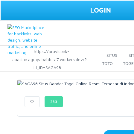
LOGIN
https://braviconk-
SITUS
SI
aaaclan.agrayabahtera7.workers.dev/?
SAGA98 Situs Bandar T
TOTO
TOGE
id_ID=SAGA98
233