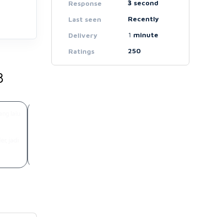
3
second
Response
Recently
Last seen
1
minute
Delivery
250
Ratings
8
Daffa Alfarizi
Alv
g lalu
13 menit yang lalu
Tampilan User-Friendly
, jadi
Desain situs sederhana dan mudah dipahami, cocok
Bon
untuk pemula maupun pemain lama.
j