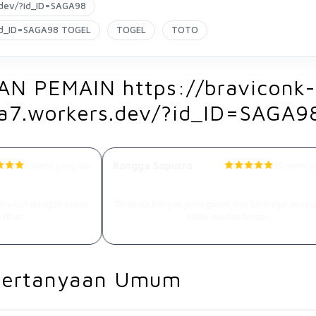
s.dev/?id_ID=SAGA98
/?id_ID=SAGA98 TOGEL
TOGEL
TOTO
N PEMAIN https://braviconk-
ra7.workers.dev/?id_ID=SAGA9
Rangga Saputra
6 menit yang lalu
10 menit yan
at
Pilihan Game Lengkap
akukan dengan cepat
Tersedia banyak jenis game dari berbagai provider
ibet.
tidak mudah bosan.
Pertanyaan Umum