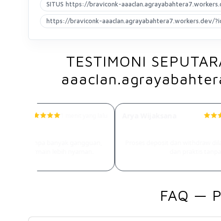
SITUS https://braviconk-aaaclan.agrayabahtera7.worker
https://braviconk-aaaclan.agrayabahtera7.workers.dev
TESTIMONI SEPUTARA
aaaclan.agrayabahte
Arya Wijaksana
1 menit yang lalu
Sistem Stabil
Transaksi Cep
n lancar tanpa banyak gangguan,
Proses deposit dan withdraw dil
alaman bermain lebih nyaman.
dan praktis tanpa r
FAQ — 