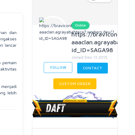
Online
ahan dan
https://braviconk-
engakses
aaaclan.agrayabahtera
an lancar
id_ID=SAGA98
Joined Des 13 2015
n pemain
FOLLOW
CONTACT
ktivitas
CUSTOM ORDER
 menjadi
ng lebih