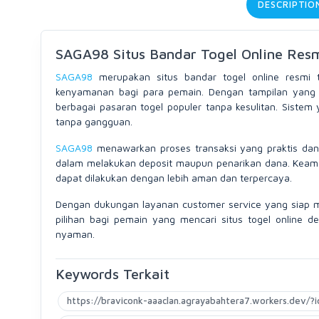
DESCRIPTIO
SAGA98 Situs Bandar Togel Online Resmi
SAGA98
merupakan situs bandar togel online resmi 
kenyamanan bagi para pemain. Dengan tampilan yang
berbagai pasaran togel populer tanpa kesulitan. Sistem 
tanpa gangguan.
SAGA98
menawarkan proses transaksi yang praktis da
dalam melakukan deposit maupun penarikan dana. Keama
dapat dilakukan dengan lebih aman dan terpercaya.
Dengan dukungan layanan customer service yang siap m
pilihan bagi pemain yang mencari situs togel online
nyaman.
Keywords Terkait
https://braviconk-aaaclan.agrayabahtera7.workers.dev/